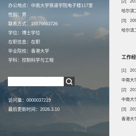
[2] 20
办公地点：中南大学铁道学院电子楼117室
哈尔滨
性别：男
[3] 20
联系方式：15576663726
哈尔滨工
学位：博士学位
在职信息：在职
毕业院校：香港大学
工作经
学科：控制科学与工程
[1] 20
中南大学
[2] 20
中南大学
访问量：
0000037219
最后更新时间：
2026
.
3
.
10
[3] 20
香港大学