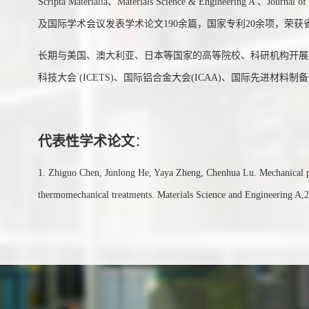
Scripta Materialia、Materials Science & Engineering A 、Jou
及国际学术会议发表学术论文190余篇，国家专利20余项，荣获
长期与美国、澳大利亚、日本等国家的高等院校、科研机构开展
科技大会 (ICETS)、国际铝合金大会(ICAA)、国际先进材
代表性学术论文
：
1. Zhiguo Chen, Junlong He, Yaya Zheng, Chenhua Lu. Mechanical 
thermomechanical treatments. Materials Science and Engineering A,
2. Zhiguo Chen, Wenjie Li, Li Wang , Xiang Wei, Zhiwei Liu.Investiga
single crystal superalloy fabricated by epitaxial laser metal for
167436.
3. Zhiguo Chen,Jieke Ren,Zhengui Yuan,Simon P.Ringer.Enhanced st