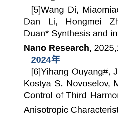
[5]Wang Di, Miaomia
Dan Li, Hongmei Zh
Duan*
Synthesis and int
Nano Research
, 2025
2024年
[6]Yihang Ouyang#, 
Kostya S. Novoselov,
M
Control of Third Harmo
Anisotropic Characterist