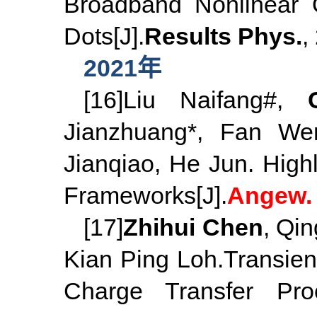
Broadband Nonlinear O
Dots[J].
Results Phys.
,
2021年
[16]Liu Naifang#,
Jianzhuang*, Fan Wen
Jianqiao, He Jun. Highl
Frameworks[J].
Angew. 
[17]
Zhihui Chen
, Qi
Kian Ping Loh.Transient
Charge Transfer Pr