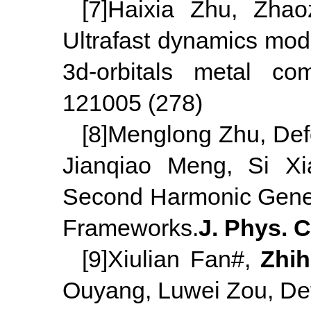
[7]Haixia Zhu, Zha
Ultrafast dynamics modu
3d-orbitals metal com
121005 (278)
[8]Menglong Zhu, Def
Jianqiao Meng, Si X
Second Harmonic Gener
Frameworks.
J. Phys. 
[9]Xiulian Fan#,
Zhi
Ouyang, Luwei Zou, De