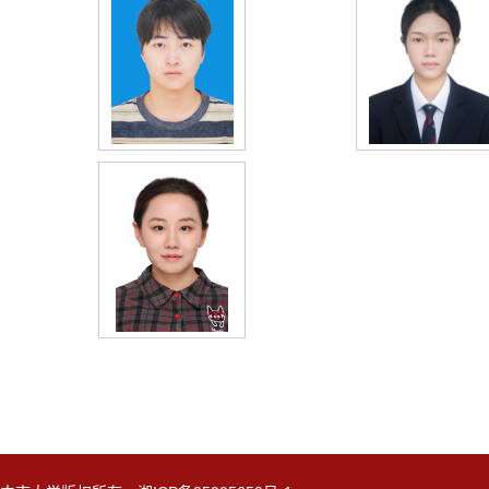
朱博（26级硕士）
郭叶（26级硕士
范雯萱（已毕业）2...