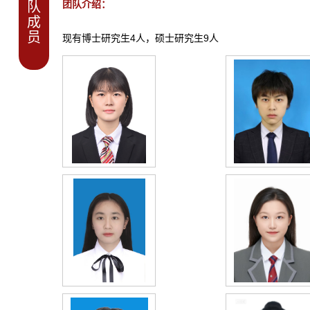
团队介绍：
队
成
员
现有博士研究生4人，硕士研究生9人
张顺辉（24级博士）
戴劲（25级博士，..
苏艳（24级硕士研...
朱羿奕（25级硕士