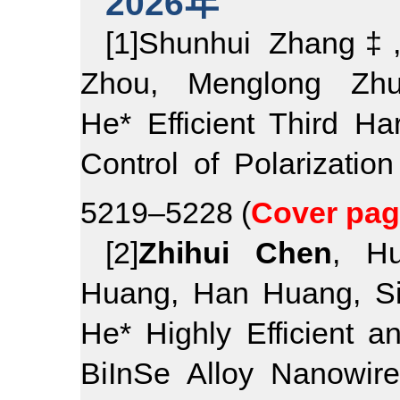
2026年
[1]Shunhui Zhang‡
Zhou, Menglong Z
He*
Efficient Third H
Control of Polarizatio
5219–5228 (
Cover pa
[2]
Zhihui Chen
, H
Huang, Han Huang, Si
He* Highly Efficient 
BiInSe Alloy Nanowi