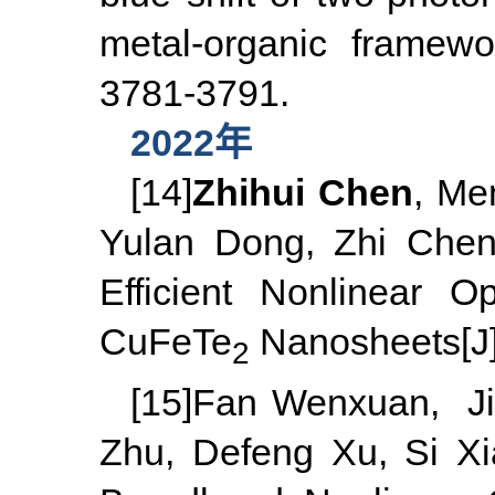
metal-organic framewo
3781-3791.
2022年
[14]
Zhihui Chen
, Me
Yulan Dong, Zhi Chen,
Efficient Nonlinear 
CuFeTe
Nanosheets[J]
2
[15]Fan Wenxuan,
J
Zhu, Defeng Xu, Si 