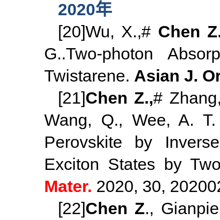
2020年
[20]Wu, X.,#
Chen Z.
G..Two-photon Absorp
Twistarene.
Asian J. O
[21]
Chen Z.,
# Zhang,
Wang, Q., Wee, A. T. 
Perovskite by Inverse
Exciton States by Two
Mater
.
2020, 30, 20200
[22]
Chen Z
., Gianpi