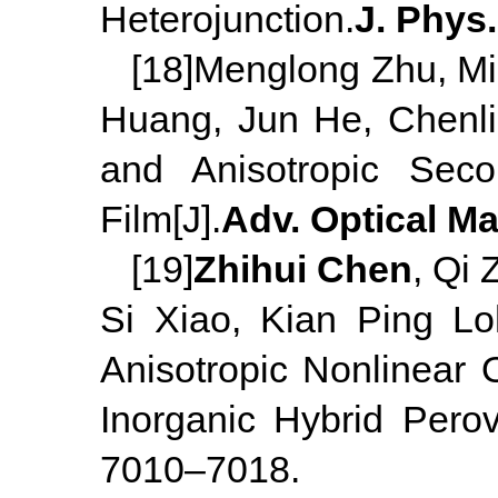
Heterojunction.
J. Phys
[18]Menglong Zhu, M
Huang, Jun He, Chenl
and Anisotropic Sec
Film[J].
Adv. Optical Ma
[19]
Zhihui Chen
, Qi
Si Xiao, Kian Ping L
Anisotropic Nonlinear 
Inorganic Hybrid Perovs
7010–7018.