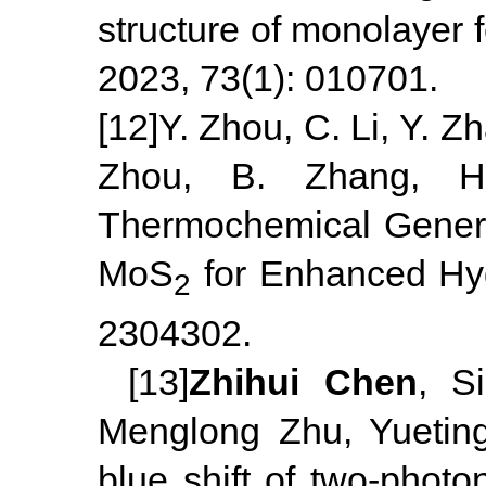
structure of monolayer f
2023, 73(1): 010701.
[12]Y. Zhou, C. Li, Y. Z
Zhou, B. Zhang, 
Thermochemical Generati
MoS
for Enhanced Hy
2
2304302.
[13]
Zhihui Chen
, S
Menglong Zhu, Yuetin
blue shift of two-phot