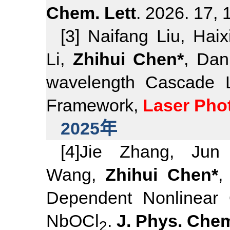
Chem. Lett
.
2026. 17, 
[3] Naifang Liu, Ha
Li,
Zhihui Chen*
, Dan
wavelength Cascade L
Framework,
Laser Pho
2025年
[4]Jie Zhang, Ju
Wang,
Zhihui Chen*
Dependent Nonlinear 
NbOCl
.
J. Phys. Chem
2