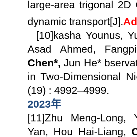
large-area trigonal 2D
dynamic transport[J].
Ad
[10]kasha Younus, Y
Asad Ahmed, Fangpi
Chen*,
Jun He*
bserva
in Two-Dimensional N
(19) : 4992–4999.
2023年
[11]Zhu Meng-Long,
Yan, Hou Hai-Liang,
C