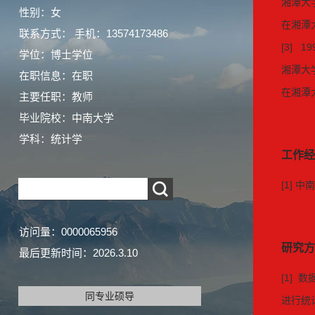
湘潭大学
性别：女
在湘潭
联系方式： 手机：13574173486
[3] 19
学位：博士学位
湘潭大学
在职信息：在职
在湘潭
主要任职：教师
毕业院校：中南大学
学科：统计学
工作经
[1] 
访问量：
0000065956
研究方
最后更新时间：
2026
.
3
.
10
[1]
同专业硕导
进行统