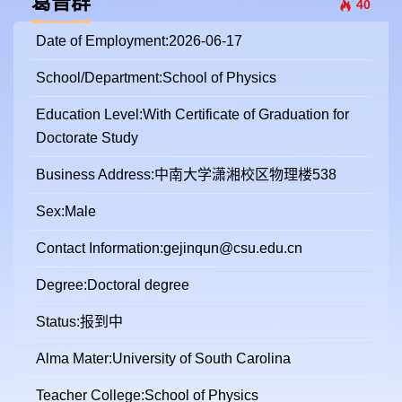
葛晋群
40
Date of Employment:2026-06-17
School/Department:School of Physics
Education Level:With Certificate of Graduation for
Doctorate Study
Business Address:中南大学潇湘校区物理楼538
Sex:Male
Contact Information:gejinqun@csu.edu.cn
Degree:Doctoral degree
Status:报到中
Alma Mater:University of South Carolina
Teacher College:School of Physics