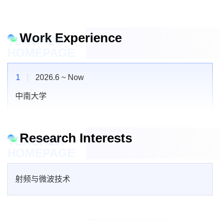
Work Experience
TEACHER
HOMEPAGE
1
2026.6 ~ Now
中南大学
Research Interests
TEACHER
HOMEPAGE
射频与微波技术