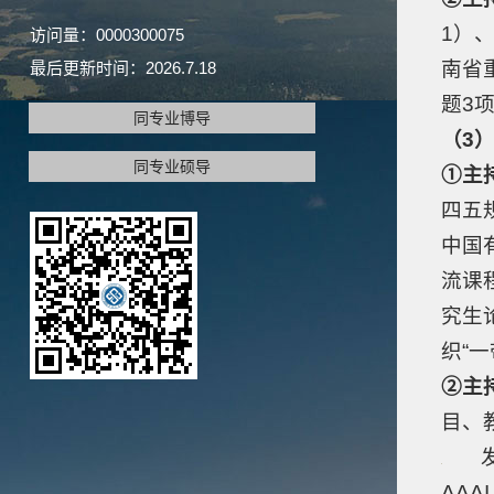
1）
访问量：
0000300075
南省
最后更新时间：
2026
.
7
.
18
题
3
同专业博导
（3
同专业硕导
①主
四五
中国
流课
究生
织“
②主
目、
发表
AAA