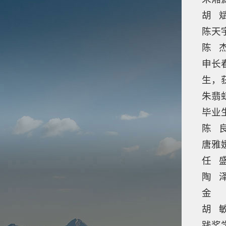
胡 斌
陈天
陈 杰
申长
生，
朱翡
毕业
陈 良
唐雅
任 盛
陶 
金
胡 
践奖