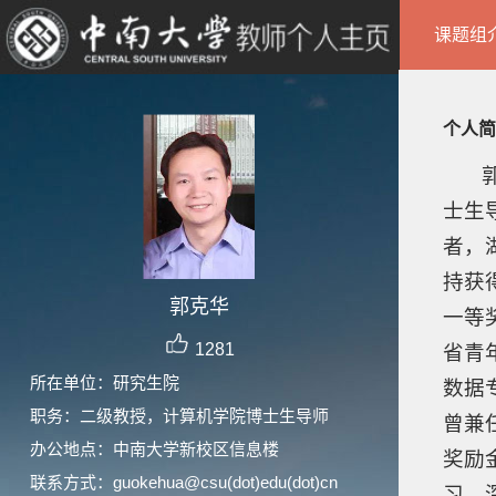
课题组
个人简
郭克
士生
者，
持获
郭克华
一等
1281
省青年
所在单位：研究生院
数据
职务：二级教授，计算机学院博士生导师
曾兼
办公地点：中南大学新校区信息楼
奖励
联系方式：guokehua@csu(dot)edu(dot)cn
习、