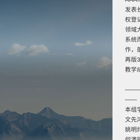
发表
权登
领域
系统
作，
再版
教学
——
——
本组
文先
姚明
何澳