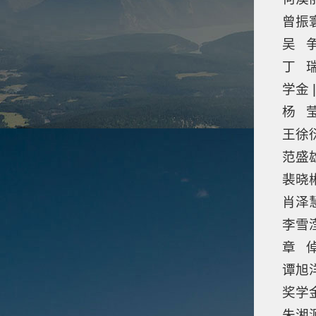
曾振
吴 争
丁 
学金
杨 莹
王徐
范盛
裴晓
肖泽
李雪
章 倬
谭旭
奖学
朱湘