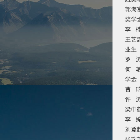
郭海
奖学
李 
王艺
业生
罗 
何 
学金
曹 
许 涛
梁中
李 
刘登
张瑞