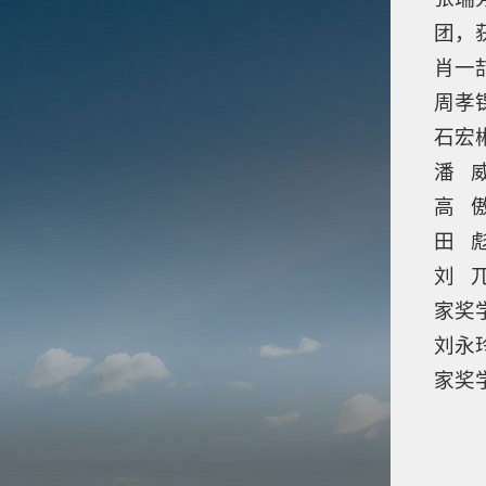
团，
肖一
周孝
石宏
潘 威
高 
田 
刘 兀
家奖
刘永玲
家奖