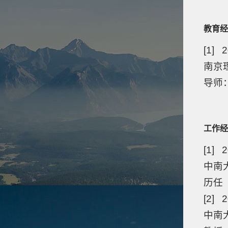
教育经
[1] 
南京
导师
工作经
[1] 
中南大
历任
[2] 2
中南