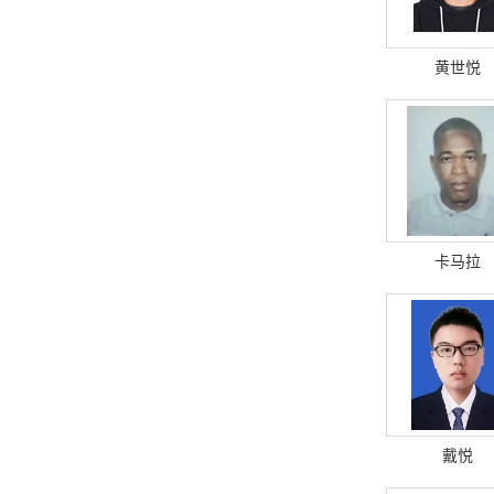
黄世悦
卡马拉
戴悦