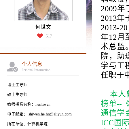
200
201
2013
何世文
年12月
517
术总监
院，助理
个人信息
学与工程
Personal Information
任职于
博士生导师
本人
硕士生导师
榜单--
教师拼音名称：heshiwen
通信学
电子邮箱：
shiwen.he.hn@aliyun.com
ICC
所在单位：计算机学院