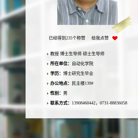
已经得到
235
个称赞 给我点赞
教授 博士生导师 硕士生导师
所在单位：
自动化学院
学历：
博士研究生毕业
办公地点：
民主楼139#
性别：
男
联系方式：
13908460442，0731-88836058
zdh-dqkz@csu.edu.cn，973313547@qq.com
学位：
博士学位
在职信息：
在职