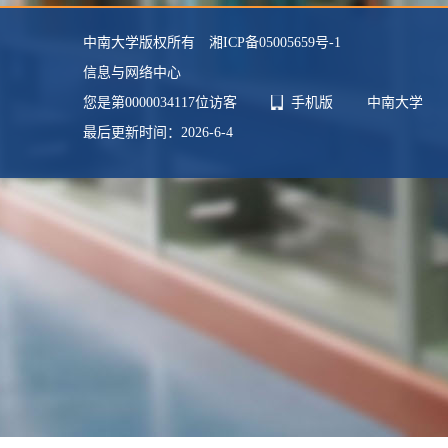
毕业院校：
中南工业大学
中南大学版权所有 湘ICP备05005659号-1
学科：
电气工程
信息与网络中心
您是第
0000034117
位访客
手机版
中南大学
最后更新时间：
2026
-
6
-
4