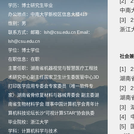
[2] 2
学历：博士研究生毕业
中南
办公地点：中南大学新校区信息大楼419
[3] 2
性别：男
浙江
联系方式：邮箱：lsh@csu.edu.cn Email：
lsh@csu.edu.cn
学位：博士学位
社会兼
在职信息：在职
主要任职：湖南省机器视觉与智慧医疗工程技
[1] 
术研究中心副主任国家卫生计生委医管中心3D
湖南
打印医学应用专委会专家委员（唯一软件专
[2] 
家）湖南省骨修复材料与器械青委会 副主委湖
湖南
南省生物材料学会 理事中国计算机学会青年计
[3]
算机科技论坛长沙“可视计算STAR”协会执委
[4
毕业院校：浙江大学
[5
学科：计算机科学与技术