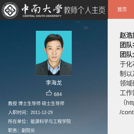
首页
赵浩
团队
团队
于化
制以
李海龙
领域
工作
684
（htt
教授 博士生导师 硕士生导师
/con
入职时间：2011-12-29
所在单位：能源科学与工程学院
职务：副院长