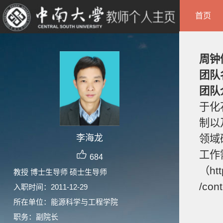
首页
周钟
团队
团队
于化
制以
李海龙
领域
工作
684
（htt
教授 博士生导师 硕士生导师
/con
入职时间：2011-12-29
所在单位：能源科学与工程学院
职务：副院长