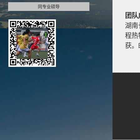
同专业硕导
团队
湖南
程热
获。邮