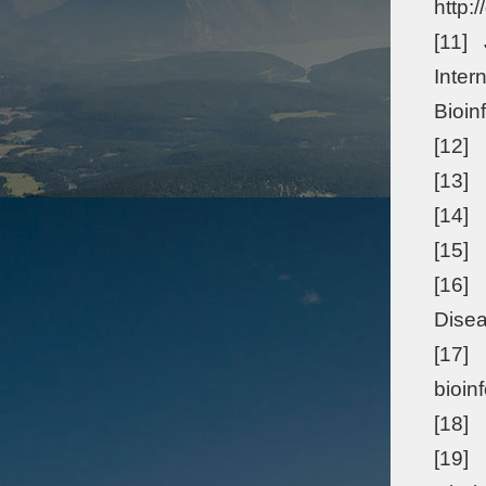
http:
[11] 
Inter
Bioin
[12] 
[13]
[14]
[15]
[16]
Dise
[17] 
bioin
[18]
[19] 