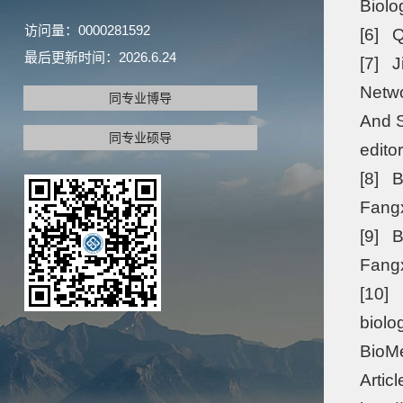
Biolo
访问量：
0000281592
[6] Q
最后更新时间：
2026
.
6
.
24
[7] J
Netwo
同专业博导
And S
同专业硕导
editor
[8] 
Fang
[9] B
Fang
[10] 
biolo
BioMe
Artic