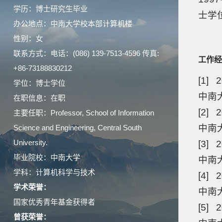
学历：博士研究生毕业
士学
办公地点：中南大学校本部计算机楼
性别：女
联系方式：电话：(086) 139-7513-4596 传真:
工作经
+86-73188830212
[1] 
学位：博士学位
中南大
在职信息：在职
[2] 2
主要任职：Professor, School of Information
中南
Science and Engineering, Central South
University.
[3] 2
毕业院校：中南大学
中南大
学科：计算机科学与技术
[4] 2
学术荣誉：
中南大
国家优秀青年基金获得者
[5] 2
曾获荣誉：