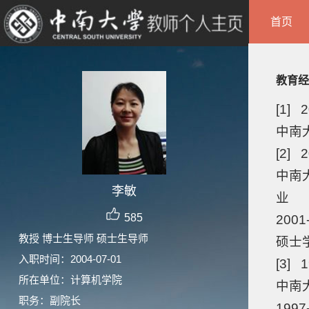
首页
教育经
[1] 2
中南
[2] 2
中南
李敏
业
585
200
教授 博士生导师 硕士生导师
硕士
入职时间：2004-07-01
[3] 1
所在单位：计算机学院
中南大
职务：副院长
199