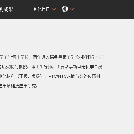
利成果
其他栏目
化学工学博士学位，同年进入瑞典皇家工学院材料科学与工
，先后受聘为教授、博士生导师。主要从事新型无机非金属
材料（正极、负极）、PTC/NTC热敏与红外传感材
应用基础及应用研究。