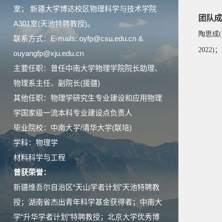
室； 新疆大学博达校区物理科学与技术学院
团队成
A301室(天池特聘教授)。
陶思成(
联系方式：E-mails: oyfp@csu.edu.cn &
2022
ouyangfp@xju.edu.cn
主要任职：曾任中南大学物理学院院长助理、
物理系主任、副院长(援疆)
其他任职：物理学研究生专业建设和应用物理
学国家级一流本科专业建设点负责人
毕业院校：中南大学/清华大学(联培)
学科：物理学
材料科学与工程
曾获荣誉：
新疆维吾尔自治区“天山学者计划”天池特聘教
授；湖南省杰出青年科学基金获得者；中南大
学“升华学者计划”特聘教授；北京大学优秀博