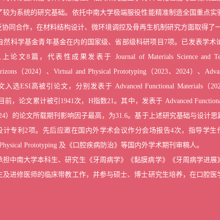
了较为系统的研究基础。
依托中南大学极端服役性能精准制造全国重点实
泛协同合作，在材料结构设计、微环境调控及骨再生机制研究方面取得了
自然科学基金青年基金在内的国家级、省部级科研项目7项。已发表学术论
0以上论文8篇，代表性成果发表于
Journal of Materials Science and T
rizons
（2024）、
Virtual and Physical Prototyping
（2023、2024）、
Advan
文入选
ESI
高被引论文，分别发表于
Advanced Functional Materials
（20
目前，论文累计被引1941次，
H
指数21。其中，发表于
Advanced Functiona
024）的论文所载期刊影响因子最高，为31.6。
基于上述研究基础与设计思
设计专利2项。先后应邀在国内外学术会议作分会场报告4次，指导学生
 Physical Prototyping
及《口腔疾病防治》等国内外学术期刊审稿人。
承担中南大学本科生、研究生《牙周病学》《黏膜病学》《牙周病学进展
生及进修医师的临床带教工作，并参与硕士、博士研究生培养，在口腔医