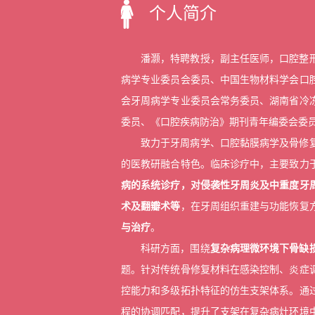
个人简介
潘灏，特聘教授，副主任医师，口腔整
病学专业委员会委员、中国生物材料学会口
会牙周病学专业委员会常务委员、湖南省冷
委员、《口腔疾病防治》期刊青年编委会委
致力于牙周病学、口腔黏膜病学及骨修
的医教研融合特色。临床诊疗中，主要致力
病的系统诊疗，对侵袭性牙周炎及中重度牙
术及翻瓣术等
，在牙周组织重建与功能恢复
与治疗
。
科研方面，围绕
复杂病理微环境下骨缺
题。针对传统骨修复材料在感染控制、炎症
控能力和多级拓扑特征的仿生支架体系。通
程的协调匹配，提升了支架在复杂病灶环境