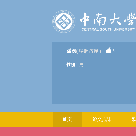
潘灏
( 特聘教授 )
6
性别：
男
首页
论文成果