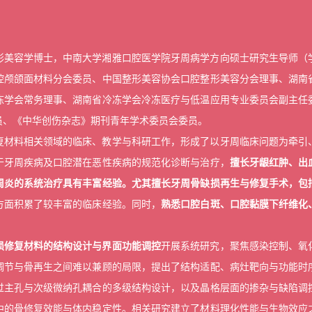
形美容学博士，中南大学湘雅口腔医学院牙周病学方向硕士研究生导师（
腔颅颌面材料分会委员、中国整形美容协会口腔整形美容分会理事、湖南
冻学会常务理事、湖南省冷冻学会冷冻医疗与低温应用专业委员会副主任
员、《中华创伤杂志》期刊青年学术委员会委员。
复材料相关领域的临床、教学与科研工作，形成了以牙周临床问题为牵引
于牙周疾病及口腔潜在恶性疾病的规范化诊断与治疗，
擅长牙龈红肿、出
周炎的系统治疗具有丰富经验。尤其擅长牙周骨缺损再生与修复手术，包
方面积累了较丰富的临床经验。同时，
熟悉口腔白斑、口腔黏膜下纤维化
损修复材料的结构设计与界面功能调控
开展系统研究，聚焦感染控制、氧
调节与骨再生之间难以兼顾的局限，提出了结构适配、病灶靶向与功能时
过主孔与次级微纳孔耦合的多级结构设计，以及晶格层面的掺杂与缺陷调
中的骨修复效能与体内稳定性。相关研究建立了材料理化性能与生物效应