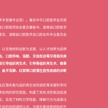
学术型兼专业型）。兼任中华口腔医学会牙周
省口腔医师协会委员兼秘书、湖南省口腔医学
委员、湖南省口腔医学会口腔全科专业委员会
、以生物材料创新为支撑、以人才培养为延伸
血、口腔异味、溢脓、牙齿松动等牙周相关疾
括引导组织再生术、引导骨组织再生术、植骨
、扁平苔藓、红斑等口腔潜在恶性疾病的诊断
化应激失衡与组织再生协同调控等关键科学问
序协同的研究思路，构建了具有活性氧动态调
控，实现了材料力学性能、降解行为与成骨过
之间的协同调控认识，为提升骨修复材料的生