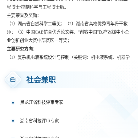
程博士/控制科学与工程博士后。
主要荣誉及奖励：
（1）湖南省自然科学二等奖；
（2）湖南省高校优秀青年骨干教
师；
（3）中国CAE仿真优秀论文奖、“创客中国”医疗器械中小企
业创新创业大赛中部赛区一等奖；
主要研究方向：
（1）复杂机电液系统设计
与
控制（关键词：机电液系统、机器学
习、控制理论）；
（2）智能制造装备理论与技术（关键词：成形制造装备、智能检
社会兼职
测、三维重建、
深度学习、
智能制造）；
个人简介
近年来，一直从事复杂机电
液
系统设计与控制、
轻质高强大型整
黑龙江省科技评审专家
体构件成形
制造过程智能检测与装备控制、机器视觉、机器学习
等方面的理论和应用研究，在Nonlinear Dynamics、Tribology
湖南省科技评审专家
International等国际知名期刊发表论文20余篇，担任IEEE/ASME
Transactions on Mechatronics、 Thin
-Walled Structures、