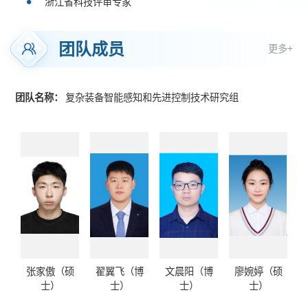
浙江省科技评审专家
Measurement、
P
h
ysics of Fluids、 Ocean Engineering、Proc.
IMechE, Part D: Journal of Automobile Engineering、 Materials
Today Communications、Results in Engineering
等机械领域或交叉学
团队成员
更多+
科国际知名期刊审稿人。
主持国家自然科学基金、湖南省自然科学基金、
极端服役性能精
团队名称：
复杂装备智能感知和先进控制技术研究组
准制造全国重点实验室自主研究课题、
浙江大学流体动力与机电
系统国家重点实验室开放基金等多项国家和省部级课研究课题；
作为学术骨干参与国家重点基础研究
计划（"973"计划
）“难加工航
空零件的数字化制造基础研究”、“智能机器人”国家重点研发计
划、国家自然科学基金重点项目等多项课题研究。
出版《机器人视觉伺服控制》、《C#程序设计基础》、《机械设
计基础》等专著或教材4本，参编《中国大百科全书》机械工程
卷，主持教学改革项目3项。
所在团队以长江学者特聘教授、万人计划科技领军人才黄明辉教
授为学术带头人，欢迎具有机械、数学、力学、控制、材料等专
硕
张家傲（硕
翟翼飞（博
文晨阳（博
廖婉婷（硕
业背景的优秀人才加入本团队进行硕士、博士及博士后研究。
士）
士）
士）
士）