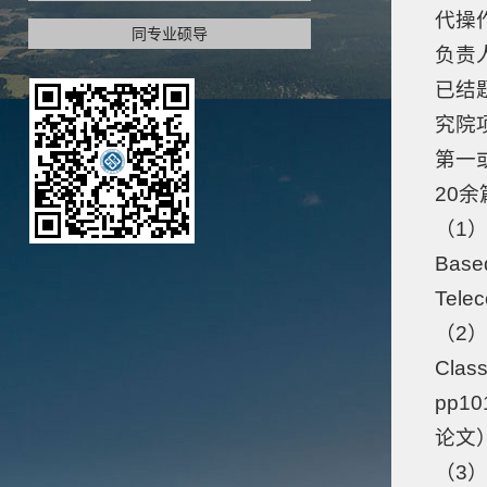
代操作
同专业硕导
负责
已结
究院
第一
20
余
（1）. 
Based
Tele
（2）. 
Class
pp10
论文
（3）.“