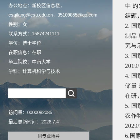
中 的
办公地点：新校区信息楼，
csqifang@csu.edu.cn，35109855@qq.com
结题
性别：女
2. 
联系方式：15874241111
制品
学位：博士学位
究与示
在职信息：在职
3.
毕业院校：中南大学
201
学科：计算机科学与技术
4. 
储量 
在研
5. 
访问量：
0000082085
农作物
最后更新时间：
2026
.
7
.
4
202
6.
国
同专业博导