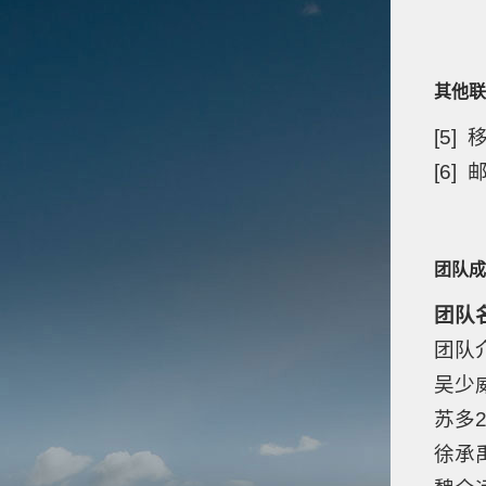
其他联
[5]
[6]
团队成
团队
团队
吴少
苏多
徐承