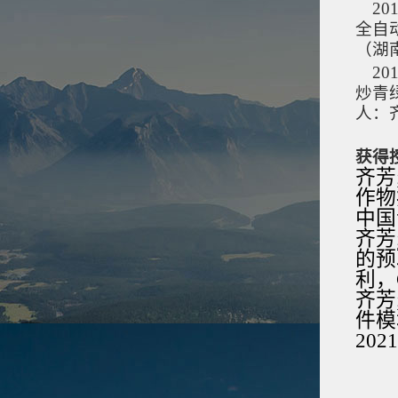
20
全自
（湖
20
炒青
人：
获得
齐芳
作物
中国专
齐芳
的预
利，C
齐芳
件模
202