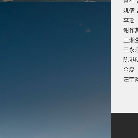
常星
姚倩
李瑶
谢作
王湘
王永
陈港
金磊
汪宇