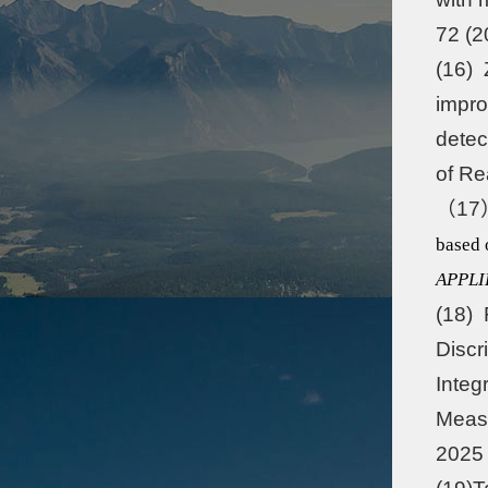
72 (
(16) 
impro
detec
of Re
（17
based 
APPLI
(18) 
Discr
Integ
Meas
202