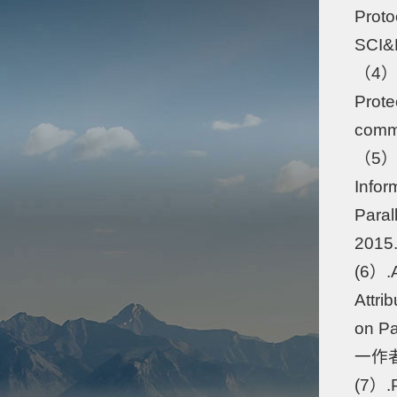
Proto
SCI&
（4）.
Prote
comm
（5）.E
Infor
Paral
2015
(6）.A
Attri
on Pa
一作者
(7）.P