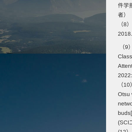
件学
者）
（8）
2018
（9）Qi
Class
Atten
202
（10） 
Otsu 
netwo
buds[
(SCI
(12） 