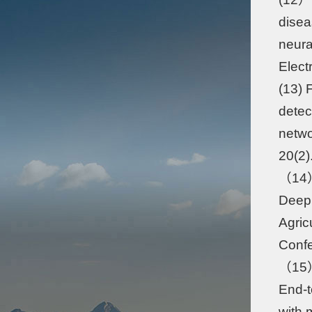
disea
neura
Elect
(13) 
detec
netwo
20(
（14）
Deep 
Agric
Confe
（15）
End-t
with 