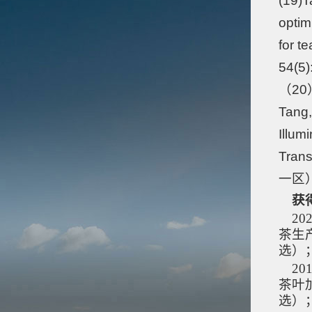
(19)T
optimi
for t
54(5)
（20
Tang,
Illum
Trans
一区
获
20
茶生
选）
20
茶叶
选）