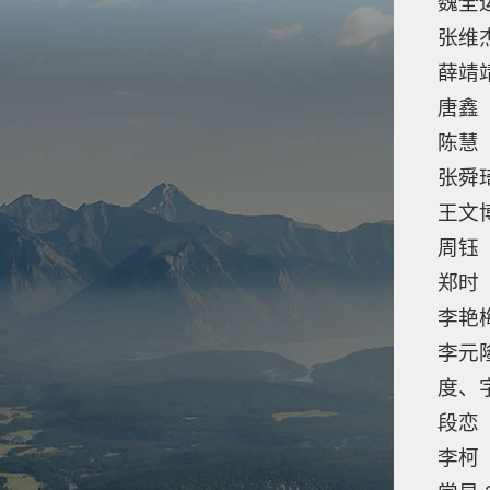
魏全
张维
薛靖
唐鑫
陈慧
张舜
王文
周钰
郑时 
李艳
李元
度、
段恋
李柯