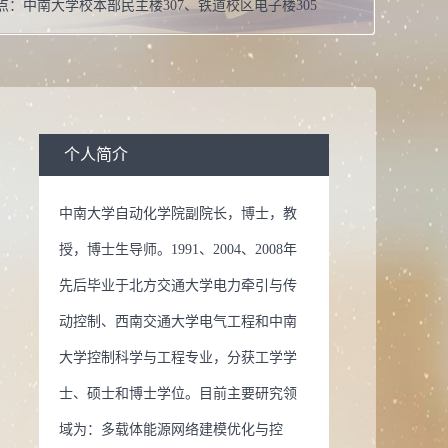
点：
中南大学校本部民主楼307、铁道校区电子楼305
男
式：
13875996096
博士学位
息：
在职
个人简介
职：
担任中国电工技术学会电力电子专业委员会委员、湖南
中南大学自动化学院副院长，博士，教
学会理事及《Journal of Process Control》、《Computers
授，博士生导师。1991、2004、2008年
ucation》、《自动化学报》、《控制理论与应用》等权威和重
先后毕业于北方交通大学电力牵引与传
期刊论文审稿人。
动控制、西南交通大学电气工程和中南
校：
中南大学
大学控制科学与工程专业，分获工学学
控制科学与工程
士、硕士和博士学位。目前主要研究领
域为：多载体能源网络建模优化与控