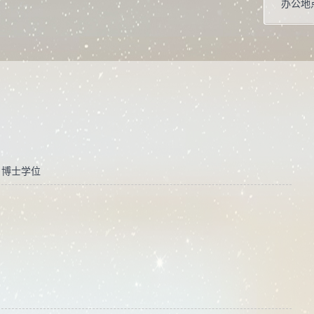
办公地
性别：
联系方
学位：
在职信
主要任
省电工技术
 博士学位
& Ed
要学术
毕业院
学科：