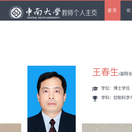
首页
论
王春生
(副院长
学位：博士学位
学科：控制科学