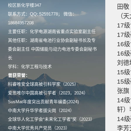
校区新化学楼347
田敬
联系方式：QQ: 52591778； 微信：
（天
18684957208
17
主要任职：化学电源湖南省重点实验室副主任
17
其他任职：湖南省电池行业协会副秘书长及专
16
委会副主任 中国储能与动力电池专委会副秘书
16
长
刘德
学科：化学工程与技术
15
曾获荣誉：
15
科睿唯安全球高被引科学家（2025）
张旗
爱思唯尔中国高被引学者（2023，2024）
14
SusMat年度突出贡献青年编委(2024)
轩）
中南大学升华学者拔尖岗（2024）
14
全球华人化工学会“未来化工学者”奖（2023）
李芳
中南大学优秀共产党员（2023）