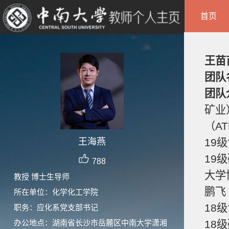
首页
王苗
团队
团队
矿业
（A
王海燕
19
19
788
大学
教授 博士生导师
鹏飞
所在单位：化学化工学院
18
职务：应化系党支部书记
办公地点：湖南省长沙市岳麓区中南大学潇湘
18