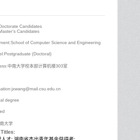
 Doctorate Candidates
 Master's Candidates
ment:School of Computer Science and Engineering
el:Postgraduate (Doctoral)
Address:中南大学校本部计算机楼303室
mation:jxwang@mail.csu.edu.cn
al degree
yed
:中南大学
Titles:
人才; 湖南省杰出青年基金获得者;