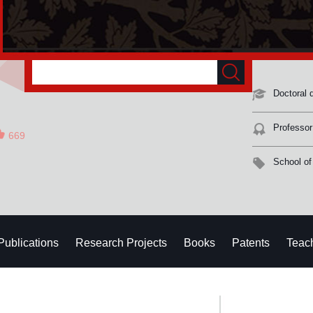
Doctoral 
Professor
669
School of
Publications
Research Projects
Books
Patents
Teac