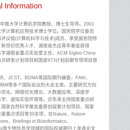
l Information
中南大学计算机学院教授、博士生导师。
2001
大学计算机应用技术博士学位。国务院学位委员
科评议组
(
计算机科学与技术
)
成员、享受国务院特
、新世纪优秀人才、湖南省杰出青年基金获得
息学湖南省重点实验室主任、
ACM Sigbio China
重点研发计划项目和国家
973
计划前期专项项目首
BB
、
JCST
、
BDMA
等国际期刊编委，
FAW
、
IBM
等多个国际会议的大会主席。主要研究方向
与优化、网络优化理论、大数据应用、深度学
息学、虚拟实验环境等。近年来主持国家重点研
、国家自然科学基金委原创探索计划项目、国家
金委重点项目等
30
余项，在
Nature
、
Nature
ions
、
Briefings in Bioinformatics
、
cs
等生物信息学领域的国际权威期刊上发表论文