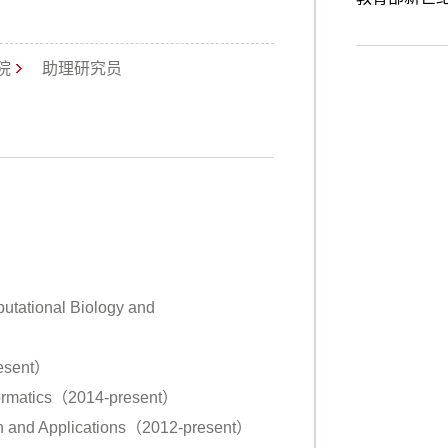
院
助理研究员
tational Biology and
resent）
nformatics（2014-present）
rch and Applications（2012-present）