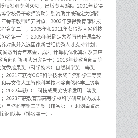
授权发明专利
50
项，出版专著
3
部。
2001
年获得
高等学校骨干教师资助计划资助并被确定为湖南
青年骨干教师培养对象；
2003
年获得教育部科技
（排名第二），
2005
年和
2011
年获得湖南省科技
（排名第一）；
2005
年被确定为湖南省普通高校
培养对象并入选国家新世纪优秀人才支持计划；
南省杰出青年基金，成为
“
计算机优化算法及其应
教育部创新团队研究骨干；
2013
年获教育部高等
究优秀成果奖（科学技术）自然科学奖二等奖
）；
2021
年获得
CCF
科学技术奖自然科学二等奖
）和吴文俊人工智能科学技术奖自然科学三等奖
）；
2022
年获
CCF
科技成果奖技术发明二等奖
）；
2023
年获教育部高等学校科学研究优秀成果
术）自然科学奖二等奖（排名第一）和湖南省高
创新团队奖（排名第一）。