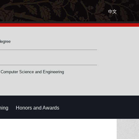
中文
degree
 Computer Science and Engineering
hing
Honors and Awards