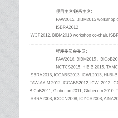
项目主席/联系主席：
FAW2015, BIBM2015 workshop c
ISBRA2012
IWCP2012, BIBM2013 workshop co-chair, ISBRA
程序委员会委员：
FAW2016, BIBM2015，BICoB201
NCTCS2015, HIBIBI2015, TAMC
ISBRA2013, ICCABS2013, ICWL2013, HI-BI
FAW-AAIM 2012, ICCABS2012, ICWL2012, ICC
BICoB2011, Globecom2011, Globecom 2010, T
ISBRA2008, ICCCN2008, ICYCS2008, AINA20