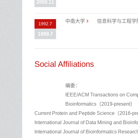
2000.11
中南大学
信息科学与工程学
1992.7
1999.7
Social Affiliations
编委：
IEEE/ACM Transactions on Compu
Bioinformatics（2019-present）
Current Protein and Peptide Science（2016-p
International Journal of Data Mining and Bioi
International Journal of Bioinformatics Resea