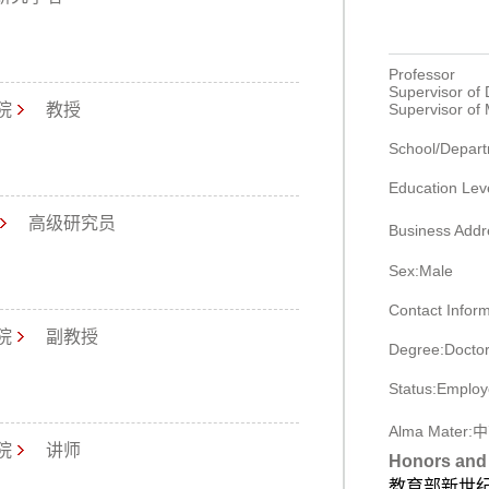
Professor
Supervisor of
院
教授
Supervisor of
School/Depart
Education Lev
高级研究员
Business 
Sex:Male
Contact Infor
院
副教授
Degree:Doctor
Status:Emplo
Alma Mater
院
讲师
Honors and 
教育部新世纪