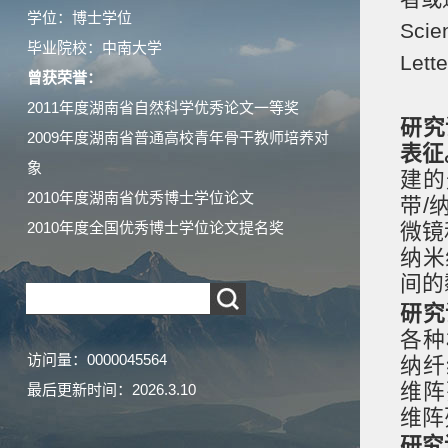
学位：博士学位
Scie
毕业院校：中南大学
Le
曾获荣誉：
2011年度湖南省自然科学优秀论文一等奖
研究
2009年度湖南省普通高校青年骨干教师培养对
表征
象
建的
2010年度湖南省优秀博士学位论文
带
/
2010年度全国优秀博士学位论文提名奖
微镜
纳米
间的
研究
各种
访问量：
0000045564
纳纤
维阵
最后更新时间：
2026
.
3
.
10
维阵
研究