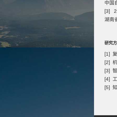
中国
[3]
湖南
研究方
[1]
[2]
[3]
[4]
[5]