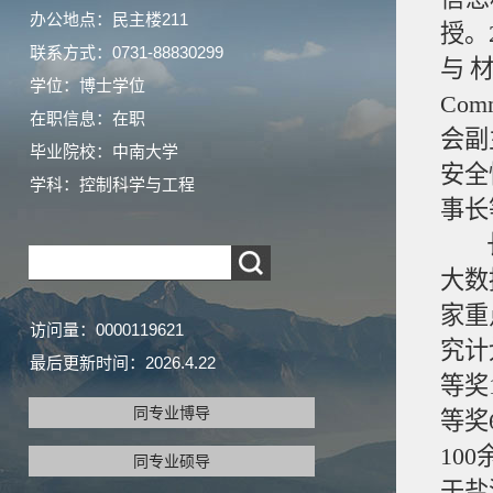
办公地点：民主楼211
授。
联系方式：0731-88830299
与材
学位：博士学位
Co
在职信息：在职
会副
毕业院校：中南大学
安全
学科：控制科学与工程
事长
长期
大数
家重
访问量：
0000119621
究计
最后更新时间：
2026
.
4
.
22
等奖
同专业博导
等奖
10
同专业硕导
于盐