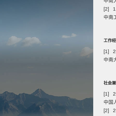
中南
[2] 1
中南
工作经
[1] 
中南大
社会兼
[1]
中国
[2]