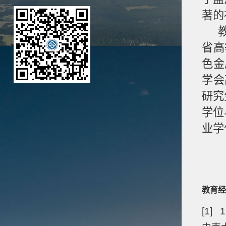
著的
省高
色金
学会
研究
学位
业学
教育经
[1] 1