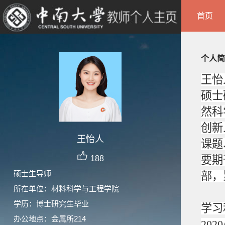
首页
个人简
王怡
硕士
然科
创新
王怡人
课题
要期
188
硕士生导师
部，累
所在单位：材料科学与工程学院
学历：博士研究生毕业
学习
办公地点：金属所214
20