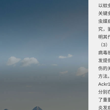
以蚊
关键
虫媒
究，
明其
（3
病毒
发提
伤的
方法
Ack
分别
了重
炎发