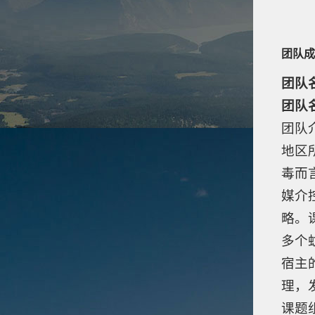
团队成
团队
团队
团队
地区
毒而
媒介
略。
多个
宿主
理，
课题