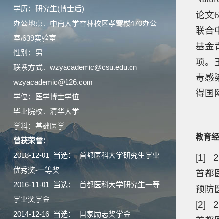
学历：研究生(博士后)
论文
6
办公地点：中南大学杏林校区孝骞楼470办公
联合
室/639实验室
基金
性别：男
项。
联系方式：wzyacademic@csu.edu.cn
毒感
wzyacademic@126.com
得国
学位：医学博士学位
毕业院校：清华大学
学科：基础医学
教育经
曾获荣誉：
2018-12-01 当选： 首都医科大学研究生学业
[1] 2
优秀奖-一等奖
首都医
2016-11-01 当选： 首都医科大学研究生一等
预防
学业奖学金
[2] 2
2014-12-16 当选： 国家励志奖学金