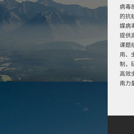
病毒
的抗
媒病
提供
课题
用、
制，
高效
南力