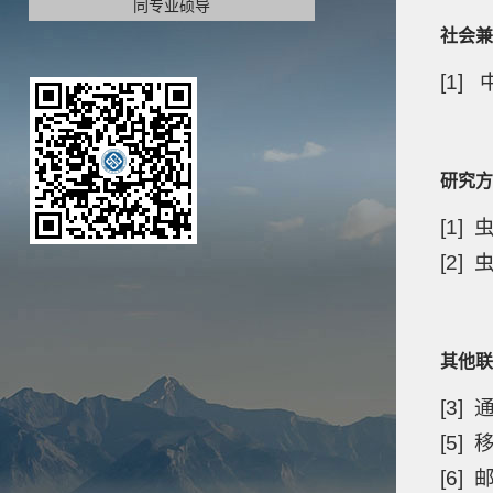
同专业硕导
社会兼
[1
研究方
[1]
[2
其他联
[3]
[5]
[6]