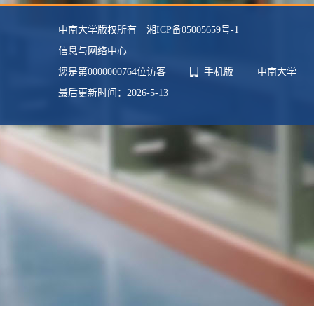
主要任职：
材料系
中南大学版权所有 湘ICP备05005659号-1
毕业院校：
香港城市大学
信息与网络中心
您是第
0000000764
位访客
手机版
中南大学
最后更新时间：
2026
-
5
-
13