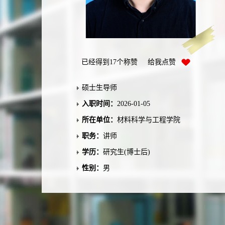
已经得到
17
个称赞 给我点赞
硕士生导师
入职时间：
2026-01-05
所在单位：
材料科学与工程学院
职务：
讲师
学历：
研究生(博士后)
性别：
男
联系方式：
yanyang-mse@csu.edu.cn
学位：
博士学位
在职信息：
在职