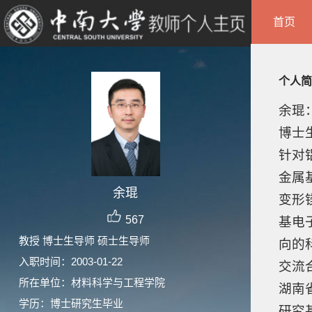
首页
个人简
余琨
博士
针对
金属
余琨
变形
567
基电
教授 博士生导师 硕士生导师
向的
入职时间：2003-01-22
交流
所在单位：材料科学与工程学院
湖南
学历：博士研究生毕业
研究