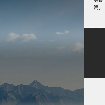
类期
篇。