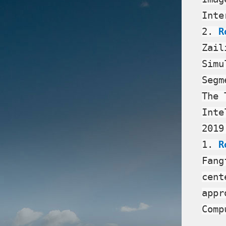
Inte
2.
R
Zail
Simu
Segm
The 
Inte
2019
1.
R
Fang
cent
appr
Comp