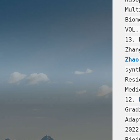
Mult
Biom
VOL.
13. 
Zhan
Zhao
synt
Resi
Medi
12.
Grad
Adap
2022
Bioi