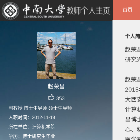
首页
个人简
赵荣昌
研究
赵荣
赵荣昌
201
353
大西
副教授 博士生导师 硕士生导师
计算
入职时间：2012-11-19
昌博
所在单位：计算机学院
心、
学历：博士研究生毕业
医学