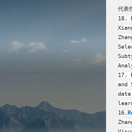
代表
18.
Xian
Zhan
Sele
Subt
Anal
17.
and 
data
lear
16
.R
Zhan
Visu