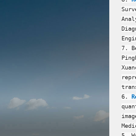
Surv
Anal
Diag
Engi
7. B
Ping
Xuan
repr
tran
6.
R
quan
imag
Medi
5. W