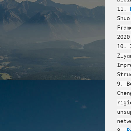
11
.
Shuo
Fram
2020
10. 
Ziya
Impr
Stru
9. B
Chen
rigi
unsu
netw
8.
R