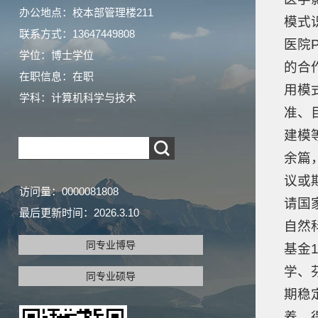
办公地点：校本部管理楼211
模式
联系方式：13647449808
医院
学位：博士学位
的合
在职信息：在职
用模
学科：计算机科学与技术
准、
建模
余篇
议或期
访问量：
0000081808
请国
最后更新时间：
2026
.
3
.
10
自然
同专业博导
基金
学、
同专业硕导
期稳
养，