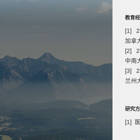
教育经
[1] 
加拿
[2] 2
中南
[3] 2
兰州
研究方
[1]