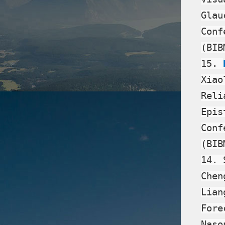
Glau
Conf
(BIB
15.
Xiao
Reli
Epis
Conf
(BIB
14. 
Chen
Lian
Fore
Naso