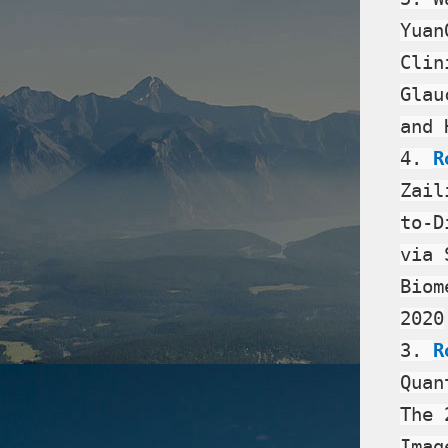
Yuan
Clin
Glau
and 
4.
R
Zail
to-D
via 
Biom
2020
3.
R
Quan
The 
Imag