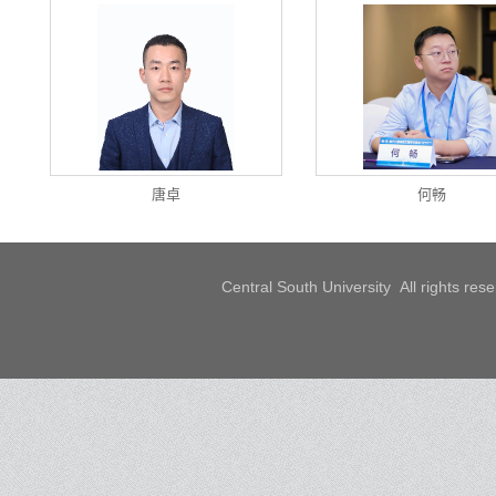
唐卓
何畅
Central South University All rights