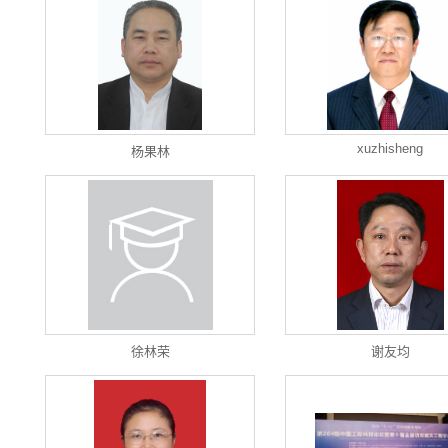
xuzhisheng
杨果林
徐林荣
谢友均