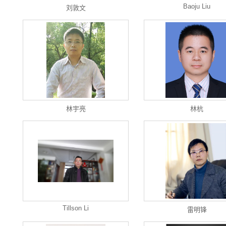
Baoju Liu
刘敦文
林宇亮
林杭
Tillson Li
雷明锋