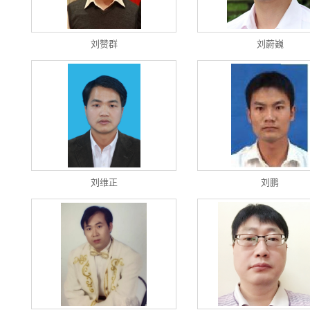
刘赞群
刘蔚巍
刘维正
刘鹏