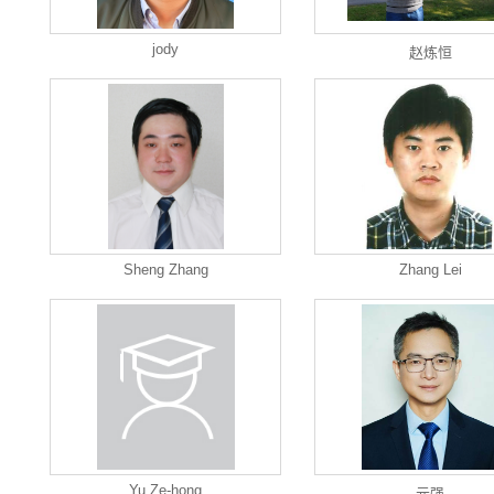
jody
赵炼恒
Sheng Zhang
Zhang Lei
Yu Ze-hong
元强