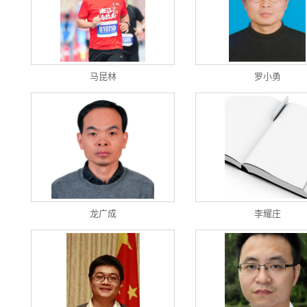
马昆林
罗小勇
龙广成
李耀庄