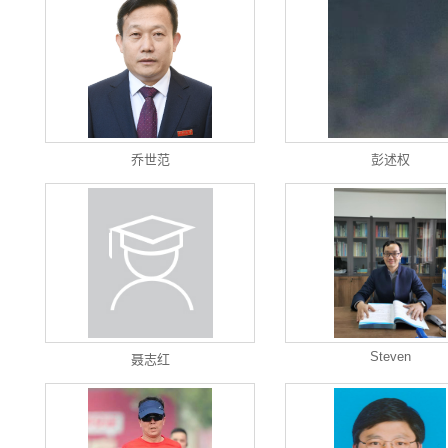
乔世范
彭述权
Steven
聂志红