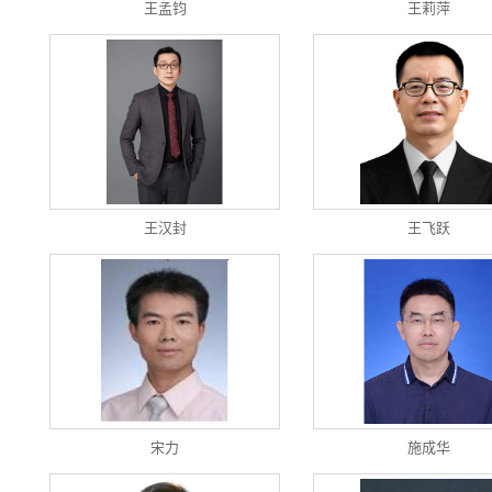
王孟钧
王莉萍
王汉封
王飞跃
宋力
施成华