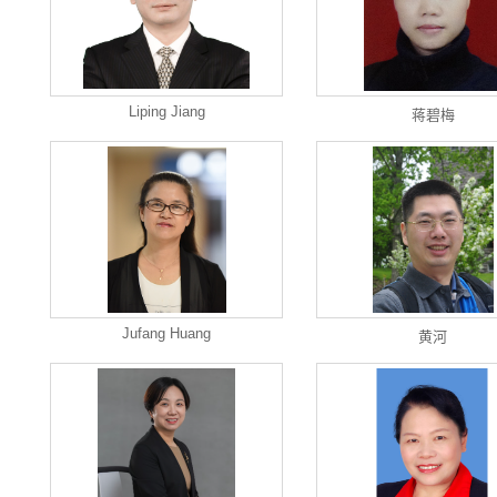
Liping Jiang
蒋碧梅
Jufang Huang
黄河