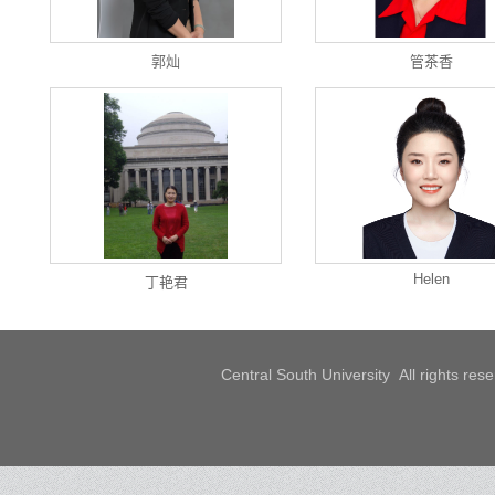
郭灿
管茶香
Helen
丁艳君
Central South University All rights