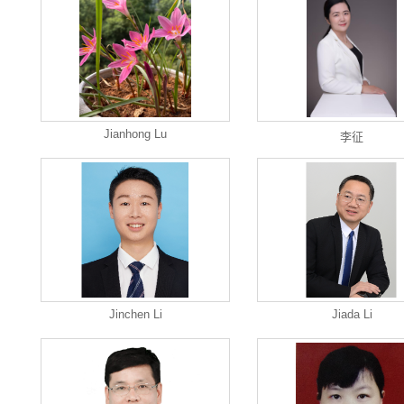
Jianhong Lu
李征
Jinchen Li
Jiada Li