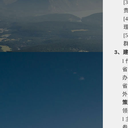
[3
[4
[5
3
、
l
省
办
省
外
策
领
l
参