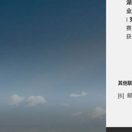
湖
业
l
赛
获
其他联
[6]