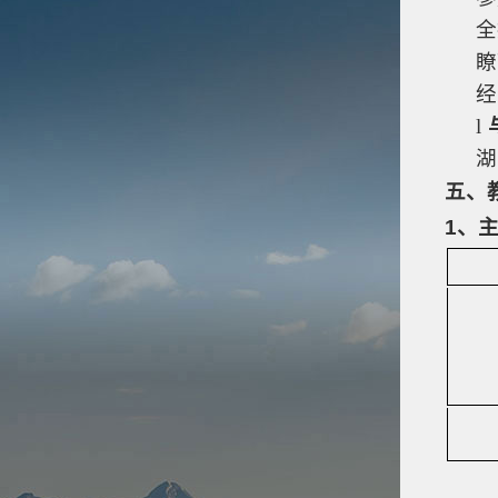
全
瞭
经
l
湖
五、
1
、