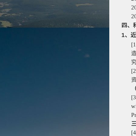
2
2
四、
1
、近
[1
[2
[3
wi
P
[4