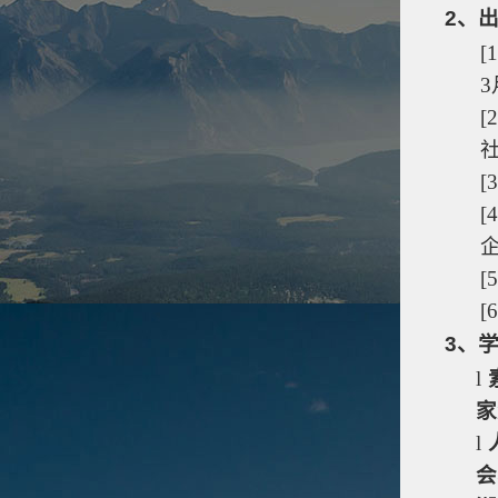
2
、
[1
3
[2
[3
[4
[5
[6
3
、
l
家
l
会