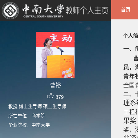
首页
个人简
一、
员，
青年
全国
曹裕
二、
879
理系
教授 博士生导师 硕士生导师
工程
所在单位：商学院
果奖
毕业院校：中南大学
奖，