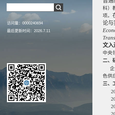
普通
科）
项。
论与
访问量：
0000240694
Econ
最后更新时间：
2026
.
7
.
11
Trans
文入
中央
二、
企
色供
三、
2
2
2
2