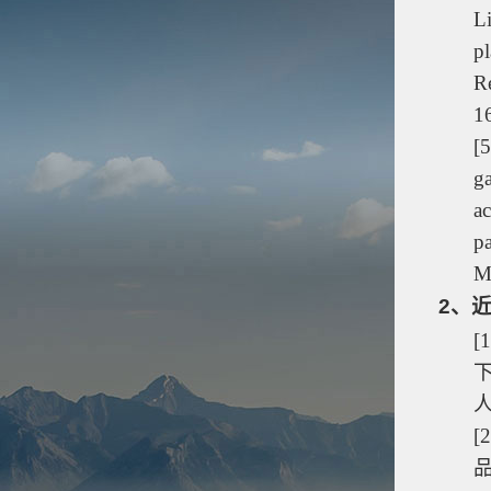
L
pl
Re
1
[5
g
ac
p
M
2
、
[1
[2