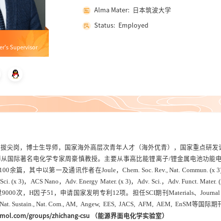
Alma Mater: 日本筑波大学
Status: Employed
er's Supervisor
者拔尖岗
，
博士生导师
，
国家海外高层次青年人才（海外优青），国家重点研发
师从国际著名电化学专家周豪慎教授。主要从事高比能锂离子
/
锂金属电池功能
100
余篇
，
其中以第一及通讯作者在
Joule，
Chem. Soc. Rev.,
Nat.
Commun. (x 
Sci. (x 3)，
ACS Nano
，Adv. Energy Mater. (x 3)
，
Adv. Sci.，Adv. Funct. Mate
r. 
过
9000
次
，
H
因子
51
，
申请国家发明专利
12
项。担任
SCI
期刊
Materials、Journal
Nat. Sustain.,
Nat. Com.,
AM,
Angew, EES, JACS, AFM, AEM, EnSM
等国际期
-mol.com/groups/zhichang-csu
（能源界面电化学实验室）