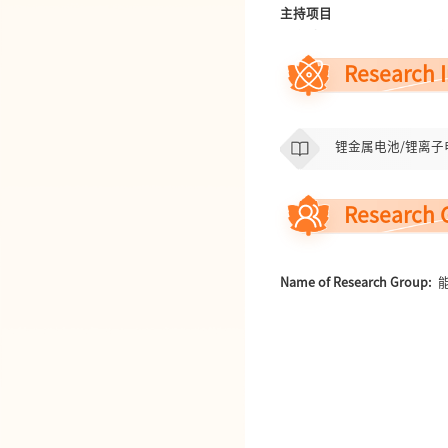
主持项目
国家重点研发计划青年科学家
国家自然科学基金优秀青年
Research I
湖南省科技创新领军人才项目
国家自然科学基金重大研究
国家自然科学基金青年基金
1
锂金属电池/锂离子
中南大学科研启动项目
1
项、
企业横向项目2项。
招聘信息
Research 
招收
27年博士/硕士、26/27年
发表文章
After join CSU
Name of Research Group:
*
33.
Zhi Chang*
et. al.
Adv. E
*
32.
Zhi Chang*
et. al.
Adv. F
*
31.
Zhi Chang*
et. al.
Small
*
30.
Zhi Chang
*
et. al.
Nat. 
*
29.
Zhi Chang
*
et. al.
Natl. 