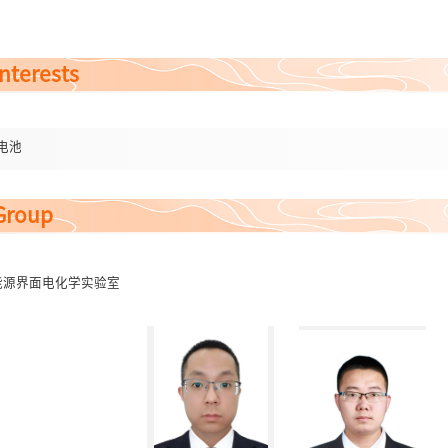
项目1项、
基金（海外）
1
项、
nterests
1项、
计划子课题
1
项（协作经费120万）
项、
电池
Group
本博计划
，同时招聘具有二次电池背景的
优秀博士后
，提供具有竞争力的薪酬
能源界面电化学实验室
nergy Mater.
,
2026,
8004760
.
(I
F:
27.8
)
unct. Mater.
,
2026,
8617551.
(I
F:
19.924
)
,
2026, https://doi.org/10.1002/smll.73623.
(
IF:
15.153
)
Commun.
,
2025, 16, 3484
. (IF:
17.694
)
Sci. Rev.
,
2025,
10.1093/nsr/nwaf349
.
(IF:
17.25
)