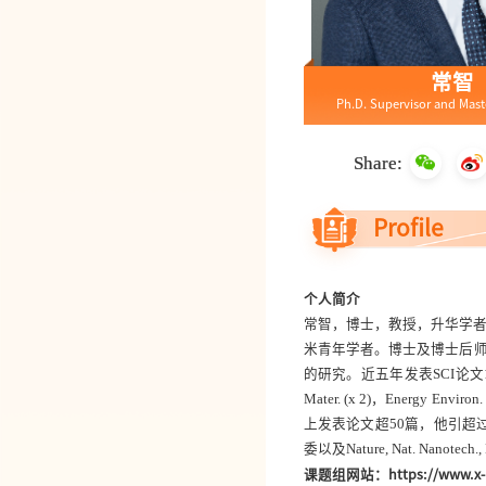
常智
Ph.D. Supervisor and Mast
Share:
Profile
个人简介
常智
，
博士
，
教授
，
升华学
米青年学者。博士及博士后
的研究。近五年发表
SCI
论文
Mater.
(x 2)
，Energy Environ. 
上发表论文超
50
篇，他引超
委以及
Nature, Nat. Nanotech., 
课题组网站：
https://www.x