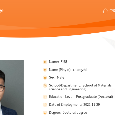
ge
中
Name: 常智
Name (Pinyin): changzhi
Sex: Male
School/Department: School of Materials
science and Engineering
Education Level: Postgraduate (Doctoral)
Date of Employment: 2021-11-29
Degree: Doctoral degree