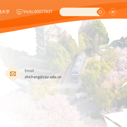
南大学
Visits:
00077837
Email
zhichang@csu.edu.cn