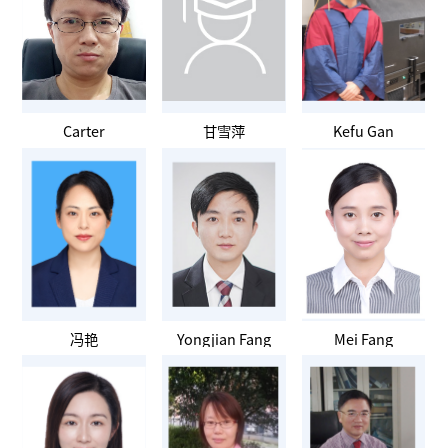
Carter
甘雪萍
Kefu Gan
冯艳
Yongjian Fang
Mei Fang