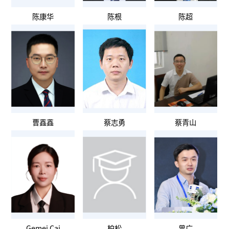
陈康华
陈根
陈超
曹鑫鑫
蔡志勇
蔡青山
Gemei Cai
柏松
曾广