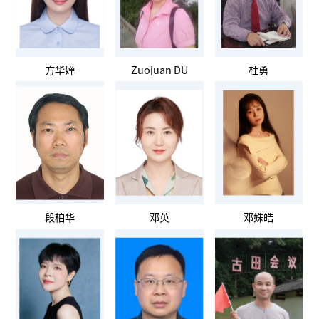
方华婵
Zuojuan DU
杜勇
段柏华
邓英
邓姝皓