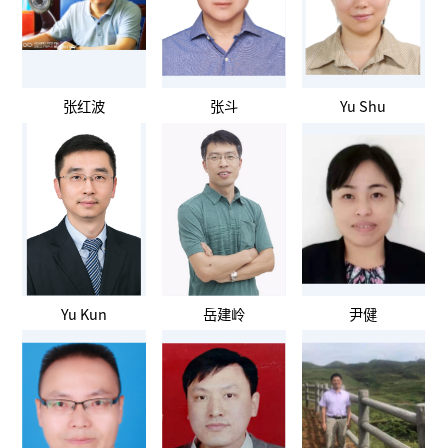
张红波
张斗
Yu Shu
Yu Kun
岳建岭
尹健