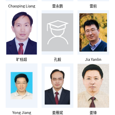
Chaoping Liang
雷永鹏
雷前
旷桂超
孔毅
Jia Yanlin
Yong Jiang
姜雁斌
姜锋