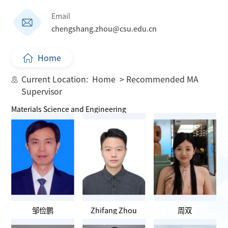
Email
chengshang.zhou@csu.edu.cn
Home
Current Location:
Home
> Recommended MA
Supervisor
Materials Science and Engineering
邹俭鹏
Zhifang Zhou
周双