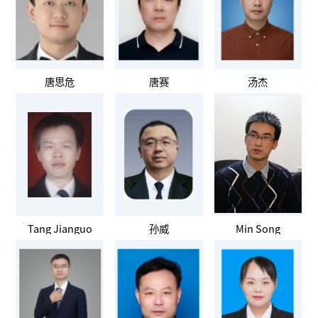
唐思危
唐赛
汤杰
Tang Jianguo
孙威
Min Song