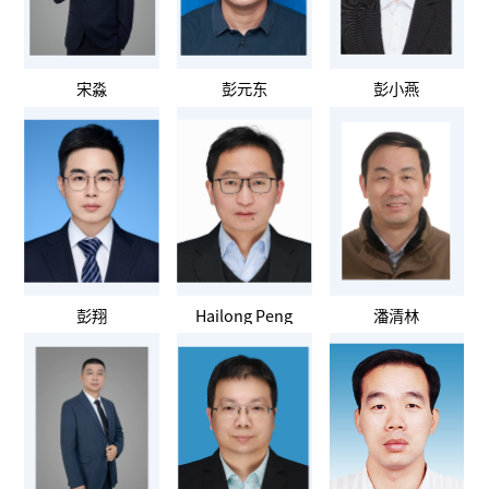
宋淼
彭元东
彭小燕
彭翔
Hailong Peng
潘清林