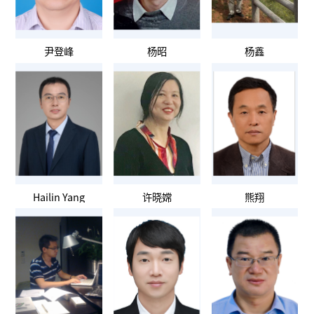
尹登峰
杨昭
杨鑫
Hailin Yang
许晓嫦
熊翔