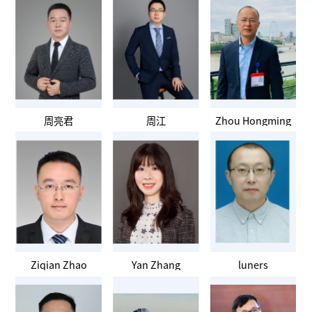
周亮君
周江
Zhou Hongming
Ziqian Zhao
Yan Zhang
luners