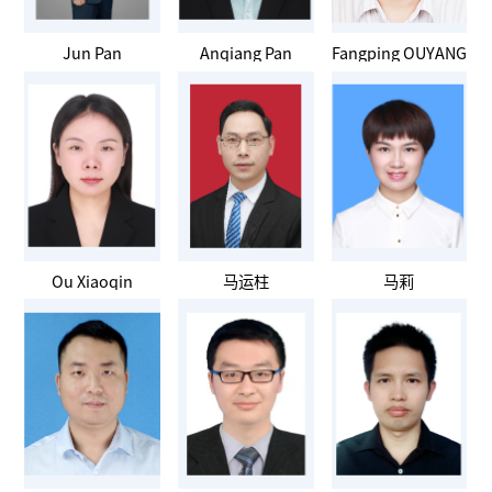
Jun Pan
Anqiang Pan
Fangping OUYANG
Ou Xiaoqin
马运柱
马莉