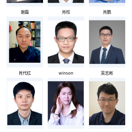
谢磊
肖柱
肖鹏
肖代红
winson
吴志彬