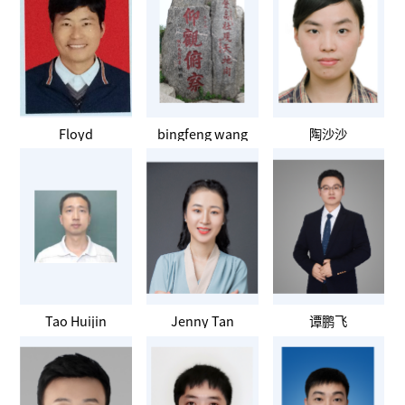
Floyd
bingfeng wang
陶沙沙
Tao Huijin
Jenny Tan
谭鹏飞