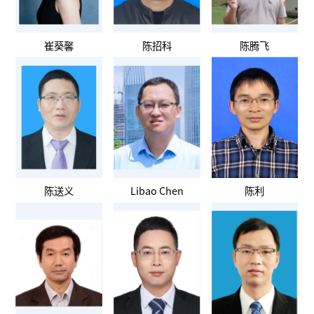
崔葵馨
陈招科
陈腾飞
陈送义
Libao Chen
陈利