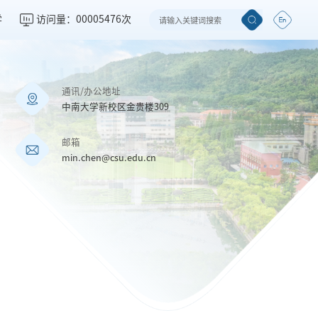
学
访问量：
00005476
次
通讯/办公地址
中南大学新校区金贵楼309
邮箱
min.chen@csu.edu.cn