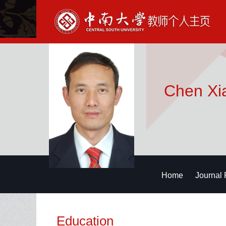
Chen Xia
Home
Journal 
Education