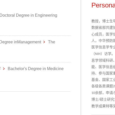
Persona
Doctoral Degree in Engineering
教授，博士生
数据省部共建
心成员，医学
人，中华预防
 Degree inManagement
The
医学信息学专
（
）访学。
NIH
息学领域科研
能
、
医学信息
学
Bachelor's Degree in Medicine
持、参与国家
基金、国家工
各级各类课题
2
余部，申请
10
/
博士
硕士
研究
/
教学成果特等