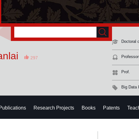
Doctoral 
nlai
Professor
297
Prof.
Big Data I
Publications
Research Projects
Books
Patents
Teac