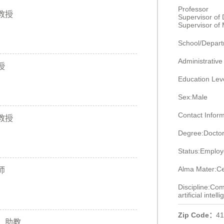
Professor
教授
Supervisor of
Supervisor of
School/Departm
Administrative 
授
Education Lev
Sex:Male
Contact Infor
教授
Degree:Doctor
Status:Emplo
Alma Mater:Cen
师
Discipline:Co
artificial intell
Zip Code：
41
助教