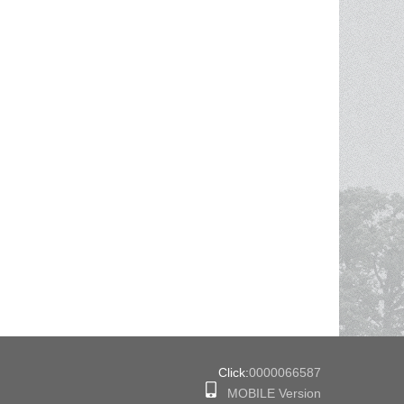
Click:
0000066587
MOBILE Version