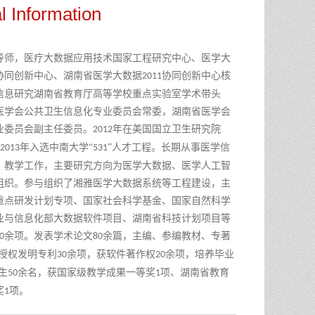
l Information
导师，医疗大数据应用技术国家工程
研究中心
、
医学大
协同创新中心、
湖南省医学大数据
协同创新中心核
2011
信息研究湖南省教育厅高等学校重点实验室学术带头
医学会公共卫生信息化专业委员会常委，湖南省医学会
业委员会
副主任
委员。
年在美国国立卫生研究院
2012
年入选中南大学“
”人才工程。长期从事医学信
2013
531
、教学工作，主要研究方向为医学大数据、
医学人工智
组织
。参与组织了湘雅医学大数据系统等
工程
建设，主
重点研发计划专项、国家社会科学基金、国家自然科学
业与信息化部大数据软件项目
、
湖南省科技计划项目等
余项。发表学术论文
余篇，主编、参编教材、专著
0
8
0
授权
发明专利
余
项，获软件著作权
余
项，培养
毕业
30
20
生
余名
，
获国家级教学成果一等奖
项、湖南省教育
5
0
1
奖
项
。
1