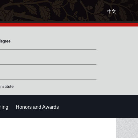
中文
degree
nstitute
hing
Honors and Awards