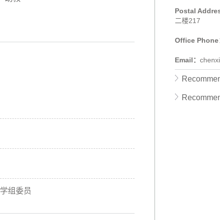
Postal Addr
二楼217
Office Phon
Email：
chenx
Recommend
Recommen
学组委员