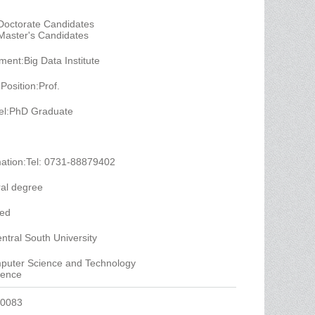
 Doctorate Candidates
 Master's Candidates
ent:Big Data Institute
Position:Prof.
el:PhD Graduate
mation:Tel: 0731-88879402
al degree
yed
tral South University
mputer Science and Technology
igence
0083