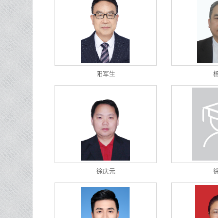
阳军生
徐庆元