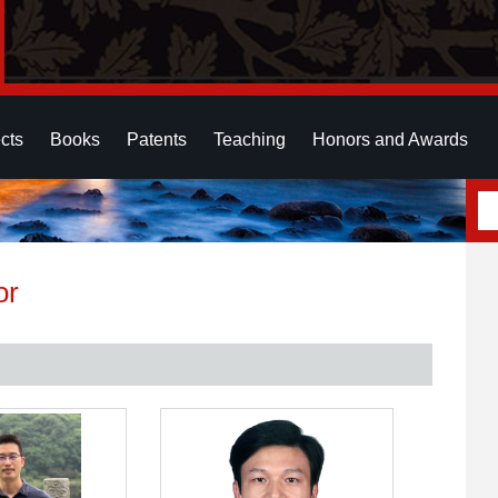
cts
Books
Patents
Teaching
Honors and Awards
or