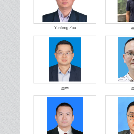
Yunfeng Zou
周中