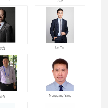
Lei Yan
颜龙
Menggang Yang
杨奇