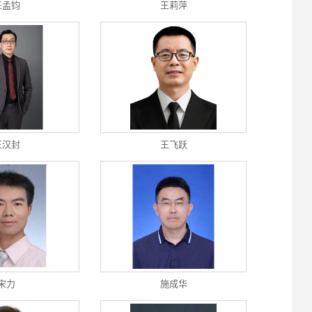
王孟钧
王莉萍
王汉封
王飞跃
宋力
施成华