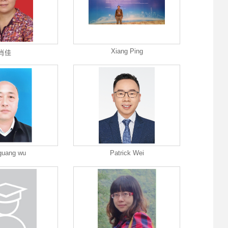
Xiang Ping
肖佳
guang wu
Patrick Wei