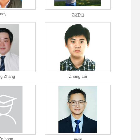
jody
赵炼恒
g Zhang
Zhang Lei
Ze-hong
元强