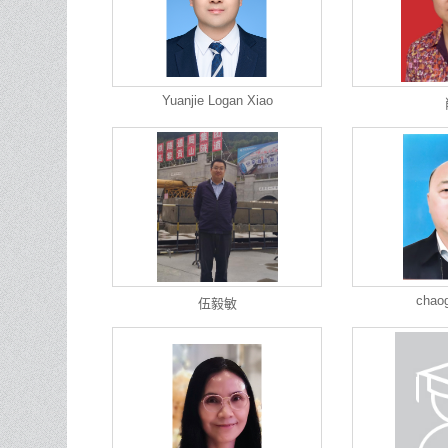
Yuanjie Logan Xiao
chao
伍毅敏