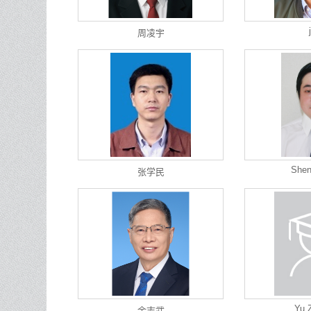
周凌宇
Shen
张学民
Yu 
余志武