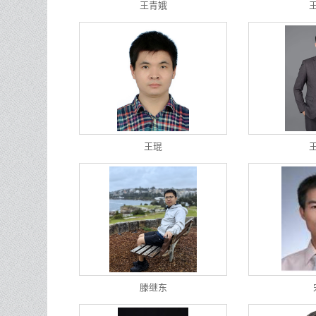
王青娥
王琨
滕继东