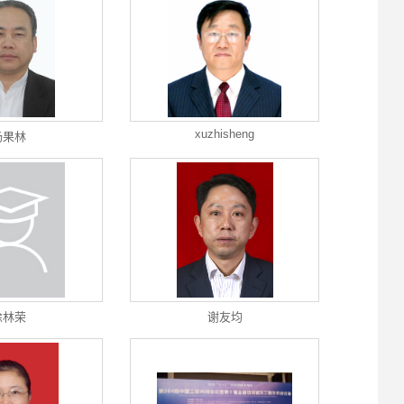
xuzhisheng
杨果林
徐林荣
谢友均