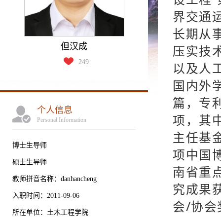
界交通
长期从
但汉成
压实技
249
以及人
国内外学
篇，专
个人信息
项，其
Personal Information
主任基
博士生导师
项中国
硕士生导师
南省重
教师拼音名称：danhancheng
究成果
入职时间：2011-09-06
会/协会
所在单位：土木工程学院