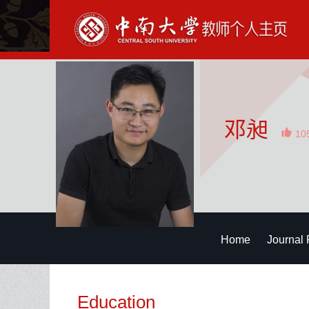
邓昶
10
Home
Journal 
Education