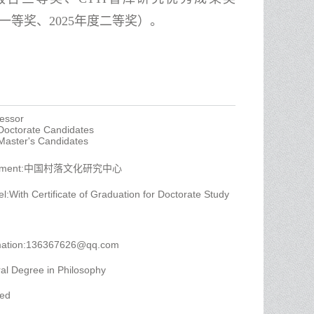
度一等奖、2025年度二等奖
）。
fessor
 Doctorate Candidates
 Master's Candidates
partment:中国村落文化研究中心
l:With Certificate of Graduation for Doctorate Study
rmation:136367626@qq.com
al Degree in Philosophy
yed