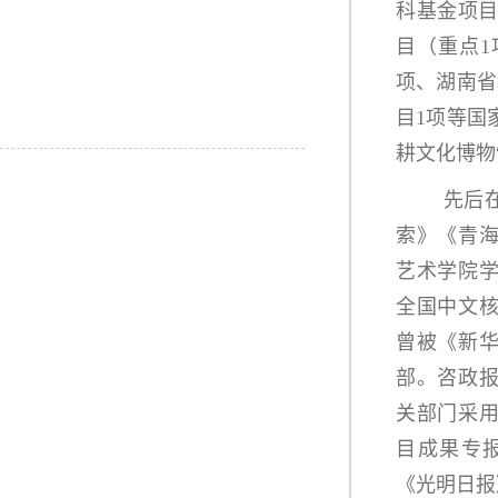
科基金项目
目（重点1
项、湖南省
目1项等国
耕文化博物
先后
索》《青
艺术学院
全国中文核
曾被《新
部。咨政
关部门采
目成果专
《光明日报