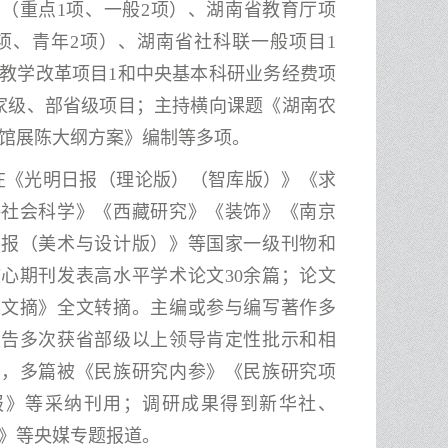
（重点1项、一般2项）、湖南省教育厅项
项、青年2项）、湖南省社科联一般项目1
教学改革项目1和中央基本科研业务经费项
家级、部省级项目；主持横向课题《湖南农
馆展陈大纲方案》编制等多项。
在《光明日报（理论版）（智库版）》《求
海社会科学》《西藏研究》《装饰》《南京
学报（美术与设计版）》等国家一级刊物和
心期刊发表高水平学术论文30余篇；
论文
华文摘》全文转摘。主编或参与编写著作多
报告多次获省部级以上领导肯定性批示和相
用，多篇被
《民族研究内参
》
《民族研究项
报》等采纳刊用
；调研成果得到新华社、
》等央媒专题报道。