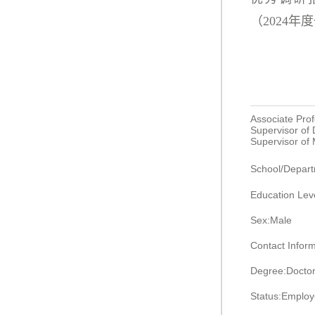
（
2024年
Associate Pro
Supervisor of
Supervisor of
School/De
Education Leve
Sex:Male
Contact Info
Degree:Doctor
Status:Emplo