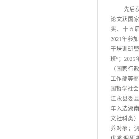
先后
论文获国家
奖、十五
2021年
干培训班
班
”；20
（国家行
工作部等部
国哲学社会
江永县委县
年入选湖南
文社科类）
养对象；调
优秀调研