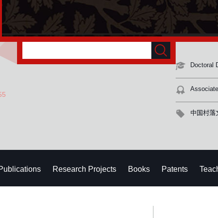
Doctoral 
Associate
55
中国村落
Publications
Research Projects
Books
Patents
Teac