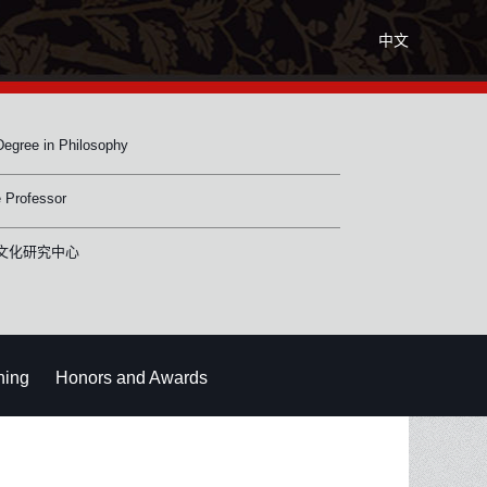
中文
Degree in Philosophy
 Professor
文化研究中心
hing
Honors and Awards