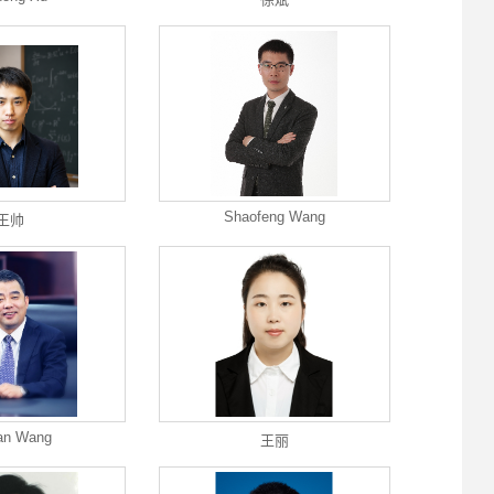
Shaofeng Wang
王帅
an Wang
王丽