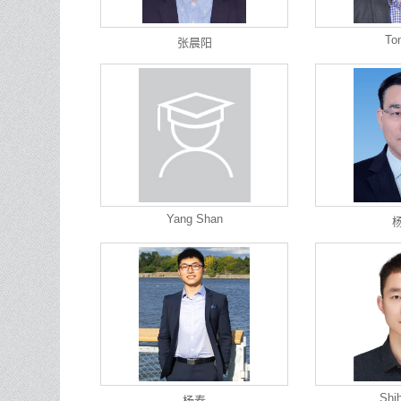
To
张晨阳
Yang Shan
Shi
杨春