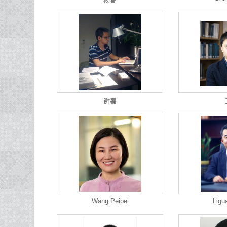
谢磊
Wang Peipei
Ligu