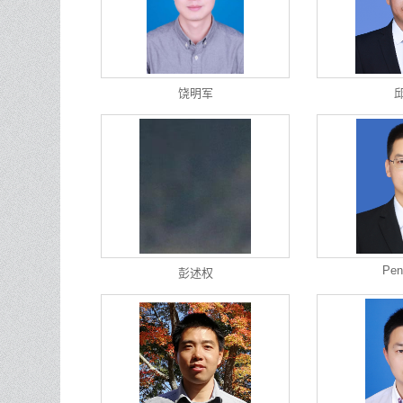
饶明军
Pen
彭述权