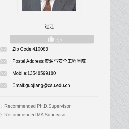
过江
94
Zip Code:
410083
Postal Address:
资源与安全工程学院
Mobile:
13548599180
Email:
guojiang@csu.edu.cn
Recommended Ph.D.Supervisor
Recommended MA Supervisor