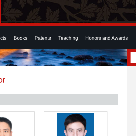
cts
Books
Patents
Teaching
Honors and Awards
or