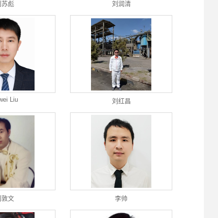
刘苏彪
刘润清
ei Liu
刘红昌
刘敦文
李帅