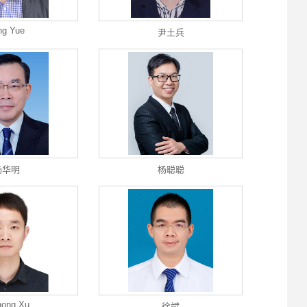
ng Yue
尹土兵
杨华明
杨聪聪
hong Xu
徐斌