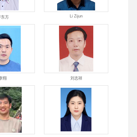
Li Zijun
卢东方
李翔
刘志祥