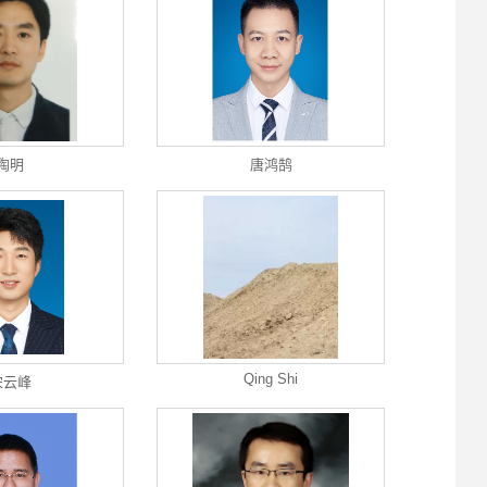
陶明
唐鸿鹄
Qing Shi
宋云峰