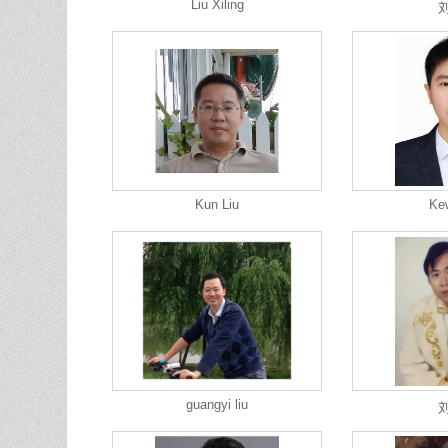
Liu Xiling
Kun Liu
Kew
guangyi liu