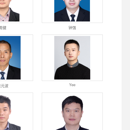
周健
钟强
Yee
张元波