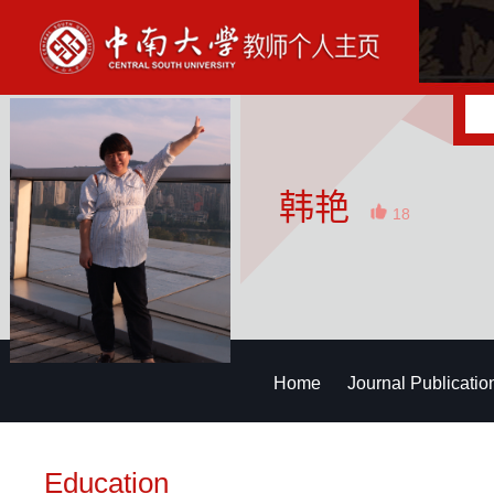
韩艳
18
Home
Journal Publicatio
Education