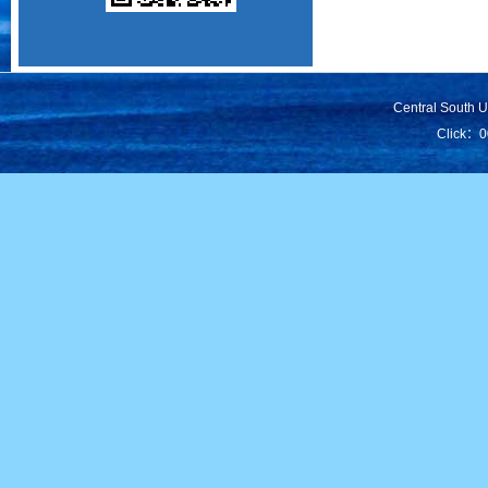
Central South 
Click：
0