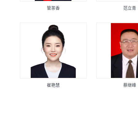
管茶香
范立青
崔艳慧
蔡继峰