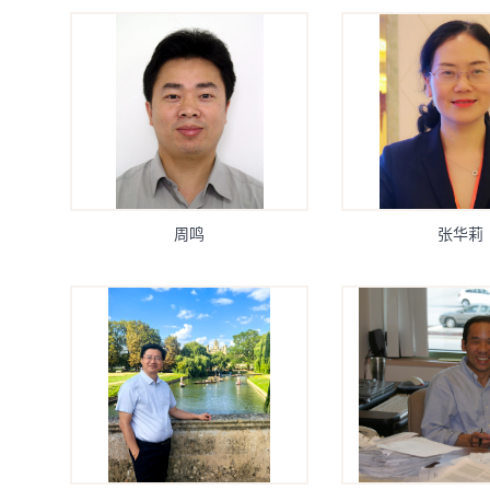
周鸣
张华莉