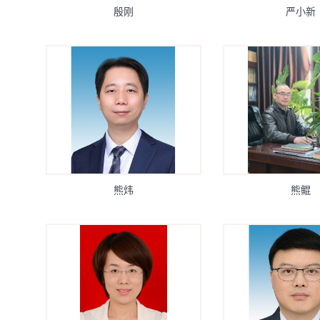
殷刚
严小新
熊炜
熊鲲