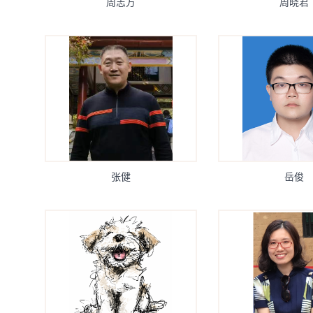
周志方
周晓君
张健
岳俊