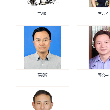
苗则朗
李芳芳
蒋朝辉
郭克华