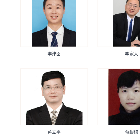
李津臣
李家大
蒋立平
蒋碧梅