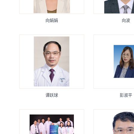
向娟娟
向波
谭跃球
彭淑平