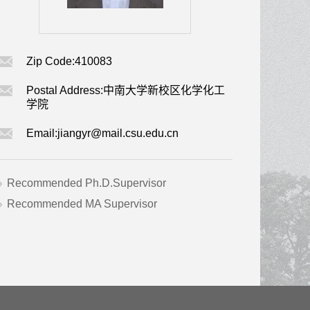
Zip Code:
410083
Postal Address:
中南大学新校区化学化工
学院
Email:
jiangyr@mail.csu.edu.cn
Recommended Ph.D.Supervisor
Recommended MA Supervisor