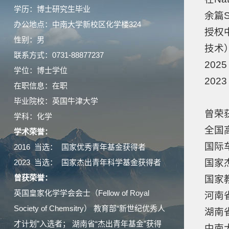
学历：博士研究生毕业
余篇S
办公地点：中南大学新校区化学楼324
授权
性别：男
技术
联系方式：0731-88877237
202
学位：博士学位
202
在职信息：在职
毕业院校：英国牛津大学
曾荣
学科：化学
全国
学术荣誉：
国际
2016 当选： 国家优秀青年基金获得者
国家
2023 当选： 国家杰出青年科学基金获得者
曾获荣誉：
国家教
英国皇家化学学会会士（Fellow of Royal
河南
Society of Chemsitry） 教育部“新世纪优秀人
湖南
才计划”入选者； 湖南省“杰出青年基金”获得
中南