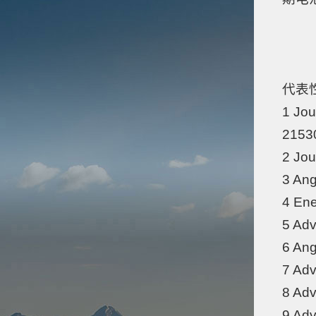
代表
1 Jou
2153
2 Jou
3 An
4 Ene
5 Adv
6 An
7 Adv
8 Adv
9 Adv