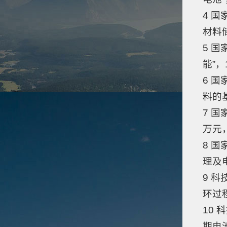
4 
材料
5 
能”
6 
料的
7 
万元
8 
理及
9 
环过
10 
期电