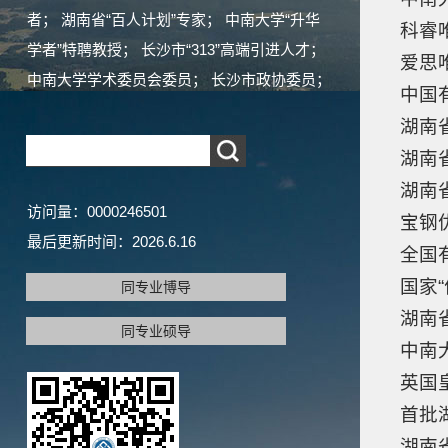
者； 湖南省“百人计划”专家； 中南大学“升华
科睿
学者”特聘教授； 长沙市“313”高端引进人才；
爱思唯
中南大学学术委员会委员； 长沙市政协委员；
中国
湖南
湖南省
湖南
访问量：
0000246501
宝钢
最后更新时间：
2026
.
6
.
16
全国
国家“
同专业博导
湖南
同专业硕导
中南
英国
首批
湖南省