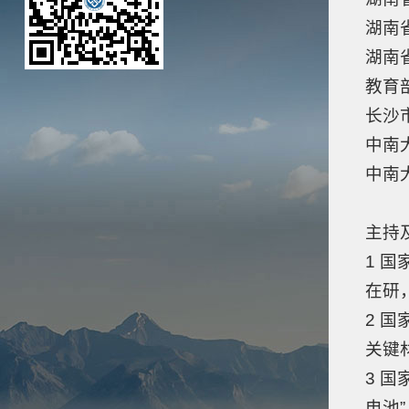
湖南省
湖南
教育
长沙市
中南
中南大
主持
1 
在研
2 
关键材
3 
电池