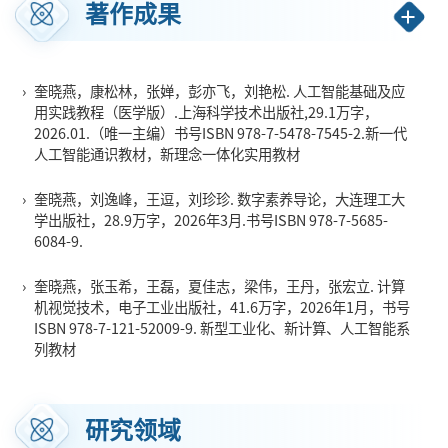
大学高等教育教学成果奖一等奖3项，发表CSSCI/EI等收录的教改
著作成果
论文30余篇，主编教材15部，主审教材1部，参编10余部，主编出
版“十二五”职业教育国家级规划教材1部，主持教育部新文科、教
育部基础学科拔尖学生培养计划2.0研究课题等国家级教改项目6
›
奎晓燕，康松林，张婵，彭亦飞，刘艳松. 人工智能基础及应
项，获电子工业出版社成立40周年教育出版杰出贡献者称号。爱
用实践教程（医学版）.上海科学技术出版社,29.1万字，
2026.01.（唯一主编）书号ISBN 978-7-5478-7545-2.新一代
岗敬业，性格温和、乐观、积极上进，工作态度谦和，认真负
人工智能通识教材，新理念一体化实用教材
责，思路清晰，学生评价达95分以上，入选中南大学学生评价排
名在各学院前20%的教师名单。
›
奎晓燕，刘逸峰，王逗，刘珍珍. 数字素养导论，大连理工大
主持国家自然科学基金重点、面上及青年基金项目，科技部高端
学出版社，28.9万字，2026年3月.书号ISBN 978-7-5685-
6084-9.
外国专家引进项目以及省部级科研项目10余项；在《电子学报》
《计算机研究与发展》《软件学报》等CCF-T1类期刊，以及IEEE
›
奎晓燕，张玉希，王磊，夏佳志，梁伟，王丹，张宏立. 计算
TMC、IEEE TVCG、IEEE TMM、IEEE TNNLS、IEEE TII、
机视觉技术，电子工业出版社，41.6万字，2026年1月，书号
MICCAI、BIBM、ESWA、KBS等CCF A/B类及IEEE
ISBN 978-7-121-52009-9. 新型工业化、新计算、人工智能系
列教材
Transactions、中科院一区TOP等国际权威期刊/会议上发表高水平
学术论文40余篇，授权
国家发明专利30项，软件著作权14项，荣
获
湖南省科技进步奖二等奖（排1），中国自动化学会科技进步奖
研究领域
二等奖（排1），湖南省计算机学会科学技术奖二等奖（排1），