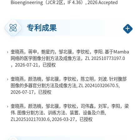
Bioengineering（JCR 2区，IF 4.36）, 2026 Accepted
位与研究生教育发展中心通讯评议专家，教育部普通高等学校本
科教育教学评估专家，中国科协科技人才奖项评审专家，腾讯云
TVP行业大使，湖南省教育厅督学专家，湖南省创新创业大赛评
专利成果
审专家，湖南省政府采购评审专家，长沙市科技计划项目评审专
家，CCF CCSP华中分赛区委员。
曾获宝钢优秀教师特等奖（2025年全国十强），教育部-华为“智能
›
奎晓燕，蒋申，鲍星灼，邹北骥，李钦松，李阳. 基于Mamba
基座”优秀教师奖励计划（全国首届20人），教育部基础学科拔尖
网络的医学图像分割方法及成像方法，ZL 202510773197.0
学生培养计划2.0优秀管理人员奖，教育部-华为智能基座“栋梁之
，2026-07-21，已授权
师”，华为高斯传道授业杰出贡献奖，全国高等院校计算机基础教
›
奎晓燕，颜浩楠，邹北骥，李钦松，陈立明，刘波. 针对腹部
育研究会优秀教师奖（2022年全国七人之一），高等教育（本
图像的多器官分割方法及成像方法, ZL 202410320670.5,
科）国家级教学成果奖二等奖（排2），全国生态文明信息化教学
2026-07-17，已授权
成果奖（排1），湖南省高等教育教学成果奖一等奖/二等奖/三等
›
奎晓燕，颜浩楠，邹北骥，李钦松，司伟鑫，刘军，李阳，梁
奖各1项，中国图象图形学学会高等教育教学成果奖二等奖1项
伟. 图像分割方法、训练方法、装置、设备及介质,
（排1），湖南省计算机学会高等教育教学成果奖特等奖/一等奖各
ZL202510217030.6, 2026-03-27，已授权
1项，思政案例获全国高等院校计算机基础教育研究会优秀课程思
政教学案例奖，湖南省普通高校教师课堂教学竞赛一等奖，中南