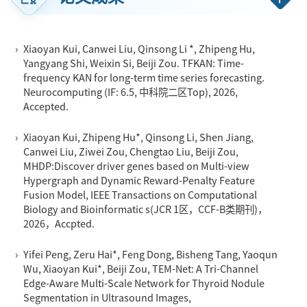
化局工信系统专家人才库专家，长沙市新型智慧城市建设专家，
长沙市科技项目评审专家
，长沙市科学技术协会评审咨询专家，
长沙马栏山视频文创产业园行业专家库专家，长沙市重大人才工
›
Xiaoyan Kui, Canwei Liu, Qinsong Li *, Zhipeng Hu,
程评审专家
。研究方向为
：
模式识别与图像处理、机器视觉与智
Yangyang Shi, Weixin Si, Beiji Zou. TFKAN: Time-
慧医疗、医疗大数据、
智能医学影像分析、数据可视化与可视分
frequency KAN for long-term time series forecasting.
Neurocomputing (IF: 6.5, 中科院二区Top), 2026,
析、教育信息化等
。
Accepted.
高校数字化转型先锋人物，建党百年湖南省教育系统优秀共产党
员，湖南省普通高校教学能手, 湖南省芙蓉百岗明星，湖南省芙蓉
›
Xiaoyan Kui, Zhipeng Hu*, Qinsong Li, Shen Jiang,
计划高层次人才，湖南省青年骨干教师，国家级一流本科课程和
Canwei Liu, Ziwei Zou, Chengtao Liu, Beiji Zou,
MHDP:Discover driver genes based on Multi-view
省级一流课程主讲人，全国青年教师课堂教学竞赛湖南省种子选
Hypergraph and Dynamic Reward-Penalty Feature
手，中国科协“中学生英才计划”湖南省优秀导师，湖南湘江新区
Fusion Model, IEEE Transactions on Computational
首批中小学科学副校长，中南大学十佳青年，中南大学课程思政
Biology and Bioinformatic s(JCR 1区，CCF-B类期刊)，
2026，Accpted.
示范教师，中南大学“三十佳”比赛唯一大满贯获得者，入选“中南
人物”和“中南师范”，中南大学课程思政教学名师，湖南省高校计
›
Yifei Peng, Zeru Hai*, Feng Dong, Bisheng Tang, Yaoqun
算机学科课程思政优秀教学团队负责人。湖南省首届青年科协委
Wu, Xiaoyan Kui*, Beiji Zou, TEM-Net: A Tri-Channel
员, 中国大学生计算机设计大赛中南地区赛竞赛组织委员会委员,
Edge-Aware Multi-Scale Network for Thyroid Nodule
Segmentation in Ultrasound Images,
ACM SIGCSE China委员，国家自然科学基金评议专家，教育部学