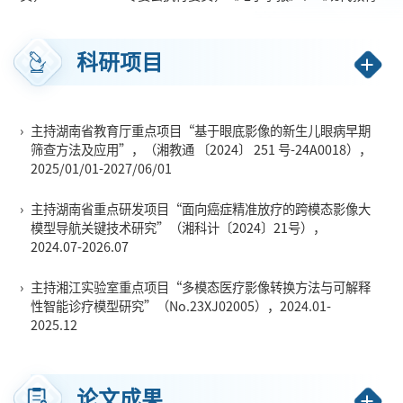
技术》、《Meta-Radiology》、《BIO Integration》和《计算机教
育》编委，《软件学报》优秀审稿人，机器视觉与智慧医疗湖南
科研项目
省工程技术研究中心主任，湖南省大学计算机教学指导委员会主
任，湖南省高等教育学会计算机教育专业委员会理事长，湖南省
大学生计算机程序设计竞赛指导委员会主任，湖南省物联网学会
›
主持湖南省教育厅重点项目“基于眼底影像的新生儿眼病早期
副理事长，中国高校计算机教育MOOC联盟（CMOOC）
湖南省工
筛查方法及应用”，（湘教通 〔2024〕 251 号-24A0018），
作委员会副主任，湖南省计算机学会机器视觉与医学影像专委会
2025/01/01-2027/06/01
副主任，湖南省人工智能学会医学人工智能专委会副主任，湖南
›
主持湖南省重点研发项目“面向癌症精准放疗的跨模态影像大
省数字医学学会医学智能影像分会副主任委员，
湖南
制造强省建
模型导航关键技术研究”（湘科计〔2024〕21号），
设专家咨询委员会委员，湖南省电子信息职业教育教学指导委员
2024.07-2026.07
会委
员，湖南省计算机学会常务理事，湖南省信息技术标准化技
术委员会专家，中国中医药信息学会中医诊断信息分会常务理
›
主持湘江实验室重点项目“多模态医疗影像转换方法与可解释
性智能诊疗模型研究”（No.23XJ02005），2024.01-
事，湖南省数字医学学会理事，全国高等院校计算机基础教育研
2025.12
究会医学专委会常委，亚太人工智能学会高级会员，湖南省软件
行业协会理事，湖南省检验检测学会专家委员会（
名匠智库）专
家库成员，广东省数字政府专家资源池专家，长
沙市工业和信息
论文成果