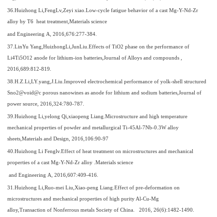
3
6
.Huizhong Li,FengLv,Zeyi xiao.Low-cycle fatigue behavior of a cast Mg-Y-Nd-Zr
alloy by T6 heat treatment,Materials science
and Engineering A, 2016,676:277-384.
3
7
.LinYu Yang,HuizhongLi,JunLiu.Effects of TiO2 phase on the performance of
Li4Ti5O12 anode for lithium-ion batteries,Journal of Alloys and compounds ,
2016,689:812-819.
3
8
.H.Z.Li,LY.yang,J.Liu.Improved electrochemical performance of yolk-shell structured
Sno2@void@c porous nanowines as anode for lithium and sodium batteries,Journal of
power source, 2016,324:780-787.
3
9
.Huizhong Li,yelong Qi,xiaopeng Liang.Microstructure and high temperature
mechanical properties of powder and metallurgical Ti-45Al-7Nb-0.3W alloy
sheets,Materials and Design, 2016,106:90-97
40
.Huizhong Li Fenglv.Effect of heat treatment on microstructures and mechanical
properties of a cast Mg-Y-Nd-Zr alloy .Materials science
and Engineering A, 2016,607:409-416.
3
1
.Huizhong Li,Ruo-mei Liu,Xiao-peng Liang.Effect of pre-deformation on
microstructures and mechanical properties of high purity Al-Cu-Mg
alloy,Transaction of Nonferrous metals Society of China. 2016, 26(6):1482-1490.