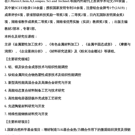
在
J.Mater.Chem.A,Compos. Sci and Technol.等国内外期刊上发表学术论文200余篇，
其中被SCI/EI收录150余篇；授权国家发明专利50余项，注册铝合金牌号1个(2A19)；
成果评价8项，获省部级科技奖励一等奖5项，二等奖2项，日内瓦国际发明展金奖1
项，湖南省教学成果奖二等奖1项，湖南省优秀实验（实训）教师奖1项，；出版主编
教材2部本，专著5部。
本科生及研究生课程：
主讲《金属塑性加工技术》，《有色金属材料加工》，《金属半固态成形》，《摩擦与
润滑》，《企业案例分析》，《材料研究进展》及《粉末冶金概论》等课程。
【主要研究领域】
1. 铝、镁及钛合金成形技术与组织性能调控
2. 钛铝金属间化合物热塑性成形技术及组织性能调控
3. 新型高性能高温合金及高熵合金研究与开发
4. 高能动态复合材料制备工艺与技术研究
5. 高性能电容器阴极外壳成形工艺研究
6. 先进陶瓷材料研究与开发
7. 特殊性能钢铁材料究与开发
【主要科研项目】
1.国家自然科学基金项目：增材制造TiAl基合金热/力耦合作用下的微观组织演变及强韧