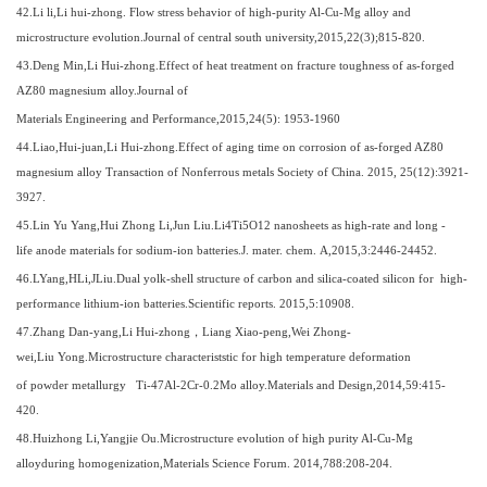
4
2
.Li li,Li hui-zhong. Flow stress behavior of high-purity Al-Cu-Mg alloy and
microstructure evolution.Journal of central south university,2015,22(3);815-820.
4
3
.Deng Min,Li Hui-zhong.Effect of heat treatment on fracture toughness of as-forged
AZ80 magnesium alloy.Journal of
Materials Engineering and Performance,2015,24(5): 1953-1960
4
4
.Liao,Hui-juan,Li Hui-zhong.Effect of aging time on corrosion of as-forged AZ80
magnesium alloy Transaction of Nonferrous metals Society of China. 2015, 25(12):3921-
3927.
4
5
.Lin Yu Yang,Hui Zhong Li,Jun Liu.Li4Ti5O12 nanosheets as high-rate and long -
life anode materials for sodium-ion batteries.J. mater. chem. A,2015,3:2446-24452.
4
6
.LYang,HLi,JLiu.Dual yolk-shell structure of carbon and silica-coated silicon for high-
performance lithium-ion batteries.Scientific reports. 2015,5:10908.
4
7
.Zhang Dan-yang,Li Hui-zhong
，
Liang Xiao-peng,Wei Zhong-
wei,Liu Yong.Microstructure characteriststic for high temperature deformation
of powder metallurgy Ti-47Al-2Cr-0.2Mo alloy.Materials and Design,2014,59:415-
420.
4
8
.Huizhong Li,Yangjie Ou.Microstructure evolution of high purity Al-Cu-Mg
alloyduring homogenization,Materials Science Forum. 2014,788:208-204.