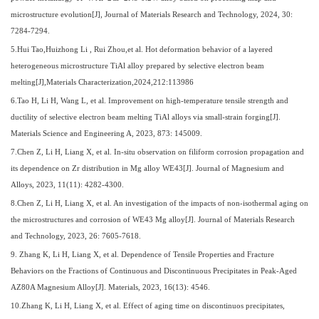
microstructure evolution[J]
,
Journal of Materials Research and Technology, 2024, 30:
7284-7294.
5
.Hui Tao,Huizhong Li , Rui Zhou,et al. Hot deformation behavior of a layered
heterogeneous microstructure TiAl alloy prepared by selective electron beam
melting[J],Materials Characterization,2024,212:113986
6
.Tao H, Li H, Wang L, et al. Improvement on high-temperature tensile strength and
ductility of selective electron beam melting TiAl alloys via small-strain forging[J].
Materials Science and Engineering A, 2023, 873: 145009.
7
.Chen Z, Li H, Liang X, et al. In-situ observation on filiform corrosion propagation and
its dependence on Zr distribution in Mg alloy WE43[J]. Journal of Magnesium and
Alloys, 2023, 11(11): 4282-4300.
8
.Chen Z, Li H, Liang X, et al. An investigation of the impacts of non-isothermal aging on
the microstructures and corrosion of WE43 Mg alloy[J]. Journal of Materials Research
and Technology, 2023, 26: 7605-7618.
9
. Zhang K, Li H, Liang X, et al. Dependence of Tensile Properties and Fracture
Behaviors on the Fractions of Continuous and Discontinuous Precipitates in Peak-Aged
AZ80A Magnesium Alloy[J]. Materials, 2023, 16(13): 4546.
10
.Zhang K, Li H, Liang X, et al. Effect of aging time on discontinuos precipitates,