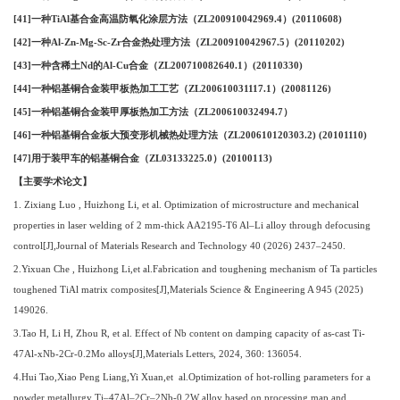
[41]一种TiAl基合金高温防氧化涂层方法（ZL200910042969.4）(20110608)
[42]一种Al-Zn-Mg-Sc-Zr合金热处理方法（ZL200910042967.5）(20110202)
[43]一种含稀土Nd的Al-Cu合金（ZL200710082640.1）(20110330)
[44]一种铝基铜合金装甲板热加工工艺（ZL200610031117.1）(20081126)
[45]一种铝基铜合金装甲厚板热加工方法（ZL200610032494.7）
[46]一种铝基铜合金板大预变形机械热处理方法（ZL200610120303.2) (20101110)
[47]用于装甲车的铝基铜合金（ZL03133225.0）(20100113)
【主要学术论文】
1.
Zixiang Luo
,
Huizhong Li
,
et al. Optimization of microstructure and mechanical
properties in laser welding
of 2 mm-thick AA2195-T6 Al–Li alloy through defocusing
control
[J],Journal of Materials Research and Technology 40 (2026) 2437
–
2450.
2.Yixuan Che , Huizhong Li,
et al.Fabrication and toughening mechanism of Ta particles
toughened TiAl
matrix composites[J]
,Materials Science & Engineering A 945 (2025)
149026.
3.
Tao H, Li H, Zhou R, et al. Effect of Nb content on damping capacity of as-cast Ti-
47Al-xNb-2Cr-0.2Mo alloys[J]
,
Materials Letters, 2024, 360: 136054.
4
.Hui Tao,Xiao Peng Liang,Yi Xuan,et al.Optimization of hot-rolling parameters for a
powder metallurgy Ti–47Al–2Cr–2Nb-0.2W alloy based on processing map and