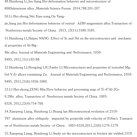
4
9
.Huizhong Li,Jun Jiang.Hot deformation behavior and microstructure of
6069aluminum alloy ,Materials Science Forum. 2014,788:201-207.
50
.Li Hui-zhong,Wei Xiao-yang,Ou Yang-
jie,Jiang jun.Hot deformatuon behavior of extrud AZ80 magnesium alloy.Transaction of
Nonferrous metals Society of China. 2013, 23(11):3180-3185.
51
.Huizhong LI,Haijun WANG .Effect of Sc and Nd on the microstructure and mechanic
al properties of Al-Mg-
Mn alloy. Journal of Materials Engineering and Performance, 1059-
9495, 2012,21(1):83-88.
5
2
.Huizhong LI,Hongting LIU,Fanbo LI.Microstructures and properties of extruded Mg-
Gd-Y-Zr alloys containing Zn. Journal of Materials Engineering and Performance, 1059-
9495, 2012,21(6):1056-1060.
5
3
.LI Hui-zhong,ZENG Min.Flow behavior and processing map of Ti-47Al-2Cr-
0.2Mo alloy, Transaction of Nonferrous metals Society of China. 1003-
6326, 2012,22(4):754-760.
5
4
.Xiaopeng Liang, Huizhong Li.Huang lan.Microstructural evolution of 2519-
T87 aluminum alloy obliquely impacted by projectile with velocity of 816m/s. Transacti
on of Nonferrous metals Society of China. 1003-6326,2012,22(6):1270-1279.
5
5
.Xiaopeng Liang, Huizhong Li.Study on the microstructure in friction stir welded 2519