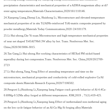
precipitation characteristics and mechanical properties of a AZ80A magnesium alloy at di?
erent aging temperatures,Materials Characterization,2020/161/110146.
2
4
.Xiaopeng Liang,Zhenqi Liu, Huizhong Li, Microstructure and elevated-temperature
mechanical properties of in situ Ti2AlNb-reinforced TiAl-matrix composite prepared by
powder metallurgy,Materials Today Communications,2020 /24/101179.
2
5
.Li Hui-zhong,Che Yi-xuan.Microstructure and high-temperature mechanical properties
of near net shaped Ti45Al7Nb0.3W alloy by hot. Trans. Nonferrous Met. Soc.
China,2020/30/3006-3015.
2
6
.Tan Gang,Li Hui-zhong.Hot working characteristics of HEXed PM nickel-based
superalloy during hot compression.Trans. Nonferrous Met. Soc. China,2020/20/2709-
2723
2
7
.Li Hui-zhong,Yang,Yong.Effect of annealing temperature and time on the
microstructure, mechanical properties and conductivity of cold-rolled explosive Cu/Al
composite sheets.Materials Research Express,2020/7/106502.
2
8
.Pengwei Li,Huizhong Li,Xiaopeng liang.Fatigue crack growth behavior of Al-4.4Cu-
0.69Mg-0.52Mn alloy forged at different temperatures. JOM,2019
，
71(1):419-425.
2
9
.Pengwei Li,Huizhong Li,Xiaopeng liang.Effect of isothernaland non-isothernal aging
on the low cycle fatigue behavior of an Al-Cu-Mg-Si forging alloy.Materials