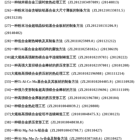
[25]一种纳米镁合金三级时效热处理工艺（ZL2012103497089）(20140813)
[26]一种粉末冶金含铌钛铝基合金大尺寸薄板的制备方法（ZL201210133031.5）
(20131218)
[27]一种粉末冶金超细晶钛铝基合金板材的制备方法（ZL201210131206.9）
(20140402)
[28]一种低合金耐热铸铁及其制备方法（ZL20111025989.0）(201121212)
[29]一种TiAl基合金金相试样的腐蚀方法（ZL201110258102x）(20130619)
[30]超大规格高强耐热镁合金半连续制铸造工艺（ZL201010219703）(20120222)
[31]一种高强大直径镁合金棒材的挤压变形工艺（ZL2010102197001）(20101208)
[32]大规格高强镁合金挤压材的热处理工艺（ZL2010102196988）(201111214)
[33]一种Ti-Al-Cr-Mo基合金及其板材的制备方法（ZL201010204405.9）(201110928)
[34]一种强力变形制备超高强镁合金棒材的方法（ZL201010219696）(201111109)
[35]一种高强镁合金厚板的挤压变形工艺（ZL2010102196780）(20120104)
[36]一种镁合金热处理工艺（ZL201010048039.2）(20120808)
[37]大规格高强镁合金锭坯半连续铸造工艺（201010048475.X）(20130123)
[38]一种镁合金挤压变形工艺（ZL201010048038.8）
[39]一种Al-Mg-Nd-Sc铝合金（ZL200910043798.7）(20110427)
[40]一种Al-Mg-Mn-Zr-Sr合金及制备方法（ZL200910307168.6）(20110427)