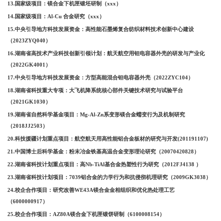
13.国家级项目：镁合金下机匣锻坯研制（xxx）
14.国家级项目：Al-Cu 合金研究（xxx）
15.中央引导地方科技发展资金：高性能石墨烯复合纺织材料技术创新中心建设
（2023ZYQ040）
16.湖南省高技术产业科技创新引领计划：航天航空用钽电容器外壳的研发与产业化
（2022GK4001）
17.中央引导地方科技发展资金：方型高能混合钽电容器外壳（2022ZYC104）
18.湖南省科技重大专项：大飞机降系统核心部件关键技术研究与试验平台
（2021GK1030）
19.湖南省自然科学基金项目：Mg-Al-Zn系变形镁合金蠕变行为及机制研究
（2018JJ2503）
20.科技援疆计划重点项目：航空航天用高性能铝合金板材的研究与开发(201191107)
21.中国博士后科学基金：粉末冶金铁基高温合金变形理论研究（20070420828）
22.湖南省科技计划重点项目：高Nb-TiAl基合金热塑性行为研究（2012FJ4138 ）
23.湖南省科技计划项目：7039铝合金的力学行为和抗侵彻机理研究（2009GK3038）
24.校企合作项目：研究改善WE43A镁合金金相组织和优化热处理工艺
（6000000917）
25.校企合作项目：AZ80A镁合金下机匣锻饼研制（6100008154）