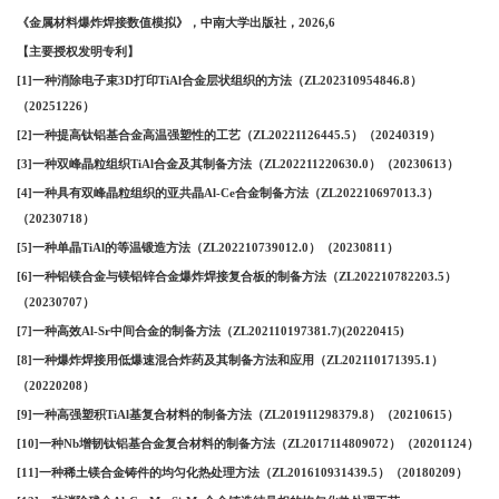
《金属材料爆炸焊接数值模拟》，
中南大学出版社，
2026,6
【主要授权发明专利】
[1]一种消除电子束3D打印TiAl合金层状组织的方法（ZL202310954846.8）
（20251226）
[2]一种提高钛铝基合金高温强塑性的工艺（ZL20221126445.5）（20240319）
[3]一种双峰晶粒组织TiAl合金及其制备方法（ZL202211220630.0）（20230613）
[4]一种具有双峰晶粒组织的亚共晶Al-Ce合金制备方法（ZL202210697013.3）
（20230718）
[5]一种单晶TiAl的等温锻造方法（ZL202210739012.0）（20230811）
[6]一种铝镁合金与镁铝锌合金爆炸焊接复合板的制备方法（ZL202210782203.5）
（20230707）
[7]一种高效Al-Sr中间合金的制备方法（ZL202110197381.7)(20220415)
[8]一种爆炸焊接用低爆速混合炸药及其制备方法和应用（ZL202110171395.1）
（20220208）
[9]一种高强塑积TiAl基复合材料的制备方法（ZL201911298379.8）（20210615）
[10]一种Nb增韧钛铝基合金复合材料的制备方法（ZL2017114809072）（20201124）
[11]一种稀土镁合金铸件的均匀化热处理方法（ZL201610931439.5）（20180209）