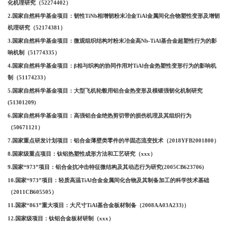
化机理研究（52274402）
2.国家自然科学基金项目：韧性TiNb相增韧粉末冶金TiAl金属间化合物塑性变形及增韧
机理研究（52174381）
3.国家自然科学基金项目：微观组织结构对粉末冶金高Nb-TiAl基合金超塑性行为的影
响机制（51774335）
4.国家自然科学基金项目：β相与织构的协同作用对TiAl合金热塑性变形行为的影响机
制（51174233）
5.国家自然科学基金项目：大型飞机轮毂用铝合金热变形及模锻强韧化机制研究
(51301209)
6.国家自然科学基金项目：高强铝合金绝热剪切带的损伤机理及其组织行为
（50671121）
7.国家重点研发计划项目：铝合金薄壁类零件的半固态流变技术（2018YFB2001800）
8.国家级重点项目：钛铝热塑性成形方法和工艺研究（xxx）
9.国家“973”项目：铝合金抗冲击特征微结构及其动态行为研究(2005CB623706)
10.国家“973”项目：轻质高温TiAl合金金属间化合物及其制备加工的科学技术基础
（2011CB605505）
11.国家“863”重大项目：大尺寸TiAl基合金板材制备（2008AA03A233)）
12.国家级项目：钛铝合金板材研制（xxx）