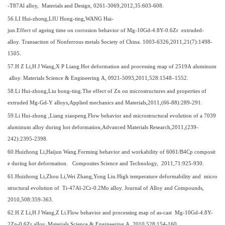
-T87Al alloy, Materials and Design, 0261-3069,2012,35:603-608.
5
6
.LI Hui-zhong,LIU Hong-ting,WANG Hai-
jun.Effect of ageing time on corrosion behavior of Mg-10Gd-4.8Y-0.6Zr extruded-
alloy. Transaction of Nonferrous metals Society of China. 1003-6326,2011,21(7):1498-
1505.
5
7
.H Z Li,H J Wang,X P Liang.Hot deformation and processing map of 2519A aluminum
alloy. Materials Science & Engineering A, 0921-5093,2011,528:1548–1552.
5
8
.Li Hui-zhong,Liu hong-ting.The effect of Zn on microstructures and properties of
extruded Mg-Gd-Y alloys,Applied mechanics and Materials,2011,(66-88):289-291.
5
9
.Li Hui-zhong ,Liang xiaopeng.Flow behavior and microstructural evolution of a 7039
aluminum alloy during hot deformation,Advanced Materials Research,2011,(239-
242):2395-2398.
60
.Huizhong Li,Haijun Wang.Forming behavior and workability of 6061/B4Cp composit
e during hot deformation. Composites Science and Technology, 2011,71:925-930.
61
.Huizhong Li,Zhou Li,Wei Zhang,Yong Liu.High temperature deformability and micro
structural evolution of Ti-47Al-2Cr-0.2Mo alloy. Journal of Alloy and Compounds,
2010,508:359-363.
6
2
.H Z Li,H J Wang,Z Li.Flow behavior and processing map of as-cast Mg-10Gd-4.8Y-
2Zn-0.6Zr alloy. Materials Science & Engineering A, 2010,528:154-160.