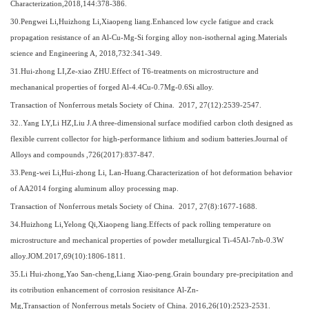
Characterization,2018,144:378-386.
30
.Pengwei Li,Huizhong Li,Xiaopeng liang.Enhanced low cycle fatigue and crack
propagation resistance of an Al-Cu-Mg-Si forging alloy non-isothernal aging.Materials
science and Engineering A, 2018,732:341-349.
31
.Hui-zhong LI,Ze-xiao ZHU.Effect of T6-treatments on microstructure and
mechananical properties of forged Al-4.4Cu-0.7Mg-0.6Si alloy.
Transaction of Nonferrous metals Society of China. 2017, 27(12):2539-2547.
3
2
..Yang LY,Li HZ,Liu J.A three-dimensional surface modified carbon cloth designed as
flexible current collector for high-performance lithium and sodium batteries.Journal of
Alloys and compounds ,726(2017):837-847.
3
3
.Peng-wei Li,Hui-zhong Li, Lan-Huang.Characterization of hot deformation behavior
of AA2014 forging aluminum alloy processing map.
Transaction of Nonferrous metals Society of China. 2017, 27(8):1677-1688.
3
4
.Huizhong Li,Yelong Qi,Xiaopeng liang.Effects of pack rolling temperature on
microstructure and mechanical properties of powder metallurgical Ti-45Al-7nb-0.3W
alloy.JOM.2017,69(10):1806-1811.
3
5
.Li Hui-zhong,Yao San-cheng,Liang Xiao-peng.Grain boundary pre-precipitation and
its cotribution enhancement of corrosion resisitance Al-Zn-
Mg,Transaction of Nonferrous metals Society of China. 2016,26(10):2523-2531.