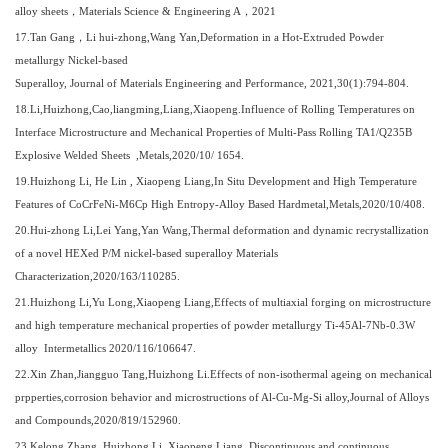
alloy sheets
，
Materials Science & Engineering A
，
2021
1
7
.Tan Gang
，
Li hui-zhong,Wang Yan,Deformation in a Hot-Extruded Powder
metallurgy Nickel-based
Superalloy, Journal of Materials Engineering and Performance, 2021,30(1):794-804.
1
8
.Li,Huizhong,Cao,liangming,Liang,Xiaopeng.Influence of Rolling Temperatures on
Interface Microstructure and Mechanical Properties of Multi-Pass Rolling TA1/Q235B
Explosive Welded Sheets ,Metals,2020/10/ 1654.
1
9
.Huizhong Li, He Lin , Xiaopeng Liang,In Situ Development and High Temperature
Features of CoCrFeNi-M6Cp High Entropy-Alloy Based Hardmetal,Metals,2020/10/408.
20
.Hui-zhong Li,Lei Yang,Yan Wang,Thermal deformation and dynamic recrystallization
of a novel HEXed P/M nickel-based superalloy Materials
Characterization,2020/163/110285.
21
.Huizhong Li,Yu Long,Xiaopeng Liang,Effects of multiaxial forging on microstructure
and high temperature mechanical properties of powder metallurgy Ti-45Al-7Nb-0.3W
alloy Intermetallics 2020/116/106647.
2
2
.Xin Zhan,Jiangguo Tang,Huizhong Li.Effects of non-isothermal ageing on mechanical
prpperties,corrosion behavior and microstructions of Al-Cu-Mg-Si alloy,Journal of Alloys
and Compounds,2020/819/152960.
2
3
.Kelong Zhang, Huizhong Li, Xiaopeng Liang, Discontinuous and continuous