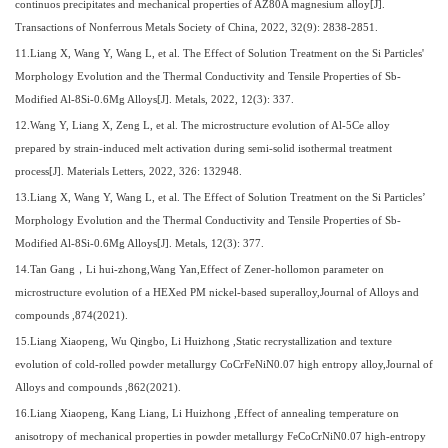
continuos precipitates and mechanical properties of AZ80A magnesium alloy[J].
Transactions of Nonferrous Metals Society of China, 2022, 32(9): 2838-2851.
11
.Liang X, Wang Y, Wang L, et al. The Effect of Solution Treatment on the Si Particles'
Morphology Evolution and the Thermal Conductivity and Tensile Properties of Sb-
Modified Al-8Si-0.6Mg Alloys[J]. Metals, 2022, 12(3): 337.
1
2
.Wang Y, Liang X, Zeng L, et al. The microstructure evolution of Al-5Ce alloy
prepared by strain-induced melt activation during semi-solid isothermal treatment
process[J]. Materials Letters, 2022, 326: 132948.
1
3
.Liang X, Wang Y, Wang L, et al. The Effect of Solution Treatment on the Si Particles’
Morphology Evolution and the Thermal Conductivity and Tensile Properties of Sb-
Modified Al-8Si-0.6Mg Alloys[J]. Metals, 12(3): 377.
1
4
.Tan Gang
，
Li hui-zhong,Wang Yan,Effect of Zener-hollomon parameter on
microstructure evolution of a HEXed PM nickel-based superalloy,Journal of Alloys and
compounds ,874(2021).
1
5
.Liang Xiaopeng, Wu Qingbo, Li Huizhong ,Static recrystallization and texture
evolution of cold-rolled powder metallurgy CoCrFeNiN0.07 high entropy alloy,Journal of
Alloys and compounds ,862(2021).
1
6
.Liang Xiaopeng, Kang Liang, Li Huizhong ,Effect of annealing temperature on
anisotropy of mechanical properties in powder metallurgy FeCoCrNiN0.07 high-entropy