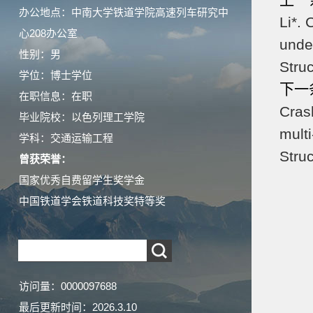
上一
办公地点：中南大学铁道学院高速列车研究中
Li*. 
心208办公室
unde
性别：男
Stru
学位：博士学位
下一
在职信息：在职
Cras
毕业院校：以色列理工学院
multi
学科：交通运输工程
Stru
曾获荣誉：
国家优秀自费留学生奖学金
中国铁道学会铁道科技奖特等奖
访问量：
0000097688
最后更新时间：
2026
.
3
.
10