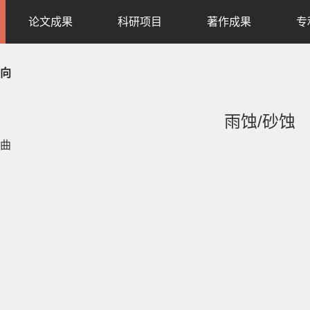
论文成果
科研项目
著作成果
专
向
雨蚀/砂蚀
曲