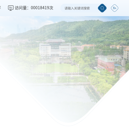
学
访问量：
00018419
次