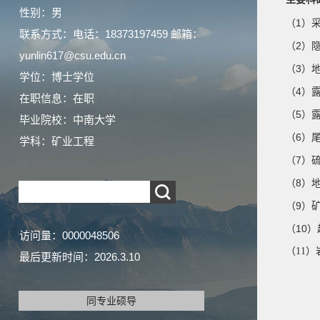
性别：男
（1）
联系方式：电话：18373197459 邮箱：
（2）
yunlin617@csu.edu.cn
（3）
学位：博士学位
（4）
在职信息：在职
（5）
毕业院校：中南大学
（6）
学科：矿业工程
（7）
（8）
（9）
（10
访问量：
0000048506
（11
最后更新时间：
2026
.
3
.
10
同专业硕导