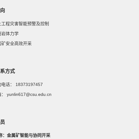
向
 岩土工程灾害智能预警及控制
环境岩体力学
金属矿安全高效开采
系方式
移动电话：
18373197457
邮箱：
yunlin617@csu.edu.cn
员
称：金属矿智能与协同开采