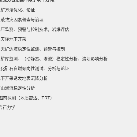
采矿方法优化、论证
隐蔽致灾因素普查与治理
地压监测、预警与控制技术，岩爆评估
露天转地下开采
露天矿边坡稳定性监测、预警与控制
尾矿库监测、（动静态、渗流）稳定性分析、溃坝影响分析
硫化矿石自燃倾向性测试、分析与论证
地下开采诱发地表沉降分析
矿山渗流稳定性分析
）超前探测（地质雷达、TRT）
）岩石力学