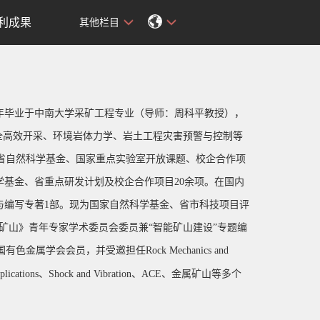
利成果
其他栏目
19年毕业于中南大学采矿工程专业（导师：周科平教授），
矿安全高效开采、环境岩体力学、岩土工程灾害预警与控制等
省自然科学基金、国家重点实验室开放课题、校企合作项
学基金、省重点研发计划及校企合作项目20余项。在国内
，参与编写专著1部。现为国家自然科学基金、省市科技项目评
专题副主编，《金属矿山》青年专家学术委员会委员兼“智能矿山建设”专题编
属学会会员，并受邀担任Rock Mechanics and
d Applications、Shock and Vibration、ACE、金属矿山等多个