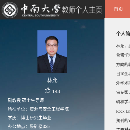
首页
个人简
林允，
曾留学
方向的
目10
林允
外学术
143
审专家，
副教授 硕士生导师
辑和学
所在单位：资源与安全工程学院
Rock En
学历：博士研究生毕业
期刊的
办公地点：采矿楼335
主要科